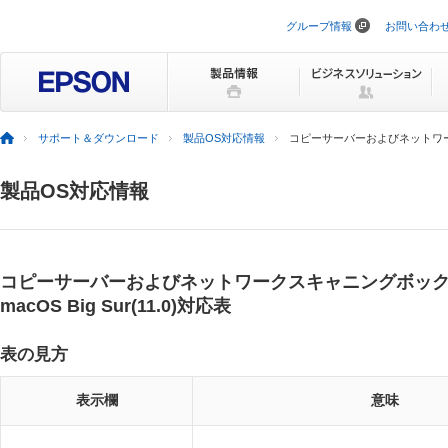
グループ情報
お問い合わ
ナ
ビ
ゲ
ー
シ
ョ
ン
サポート＆ダウンロード
製品OS対応情報
コピーサーバーおよびネットワークスキ
を
ス
キ
製品OS対応情報
ッ
プ
コピーサーバーおよびネットワークスキャニングボッ
macOS Big Sur(11.0)対応表
表の見方
表示欄
意味