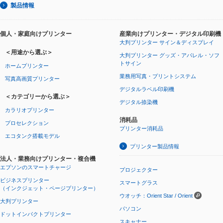
製品情報
個人・家庭向けプリンター
産業向けプリンター・デジタル印刷機
大判プリンター サイン＆ディスプレイ
＜用途から選ぶ＞
大判プリンター グッズ・アパレル・ソフ
トサイン
ホームプリンター
業務用写真・プリントシステム
写真高画質プリンター
デジタルラベル印刷機
＜カテゴリーから選ぶ＞
デジタル捺染機
カラリオプリンター
消耗品
プロセレクション
プリンター消耗品
エコタンク搭載モデル
プリンター製品情報
法人・業務向けプリンター・複合機
エプソンのスマートチャージ
プロジェクター
ビジネスプリンター
スマートグラス
（インクジェット・ページプリンター）
ウオッチ：Orient Star / Orient
大判プリンター
パソコン
ドットインパクトプリンター
スキャナー