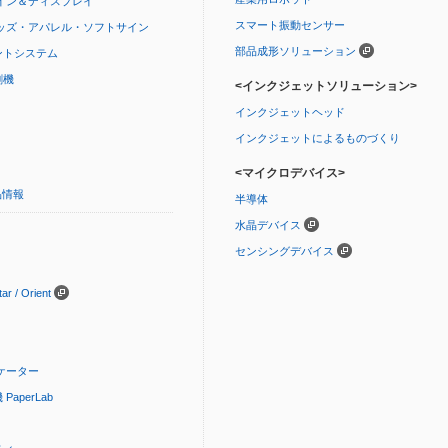
イン＆ディスプレイ
スマート振動センサー
ッズ・アパレル・ソフトサイン
部品成形ソリューション
ントシステム
刷機
<インクジェットソリューション>
インクジェットヘッド
インクジェットによるものづくり
<マイクロデバイス>
品情報
半導体
水晶デバイス
センシングデバイス
 / Orient
ケーター
aperLab