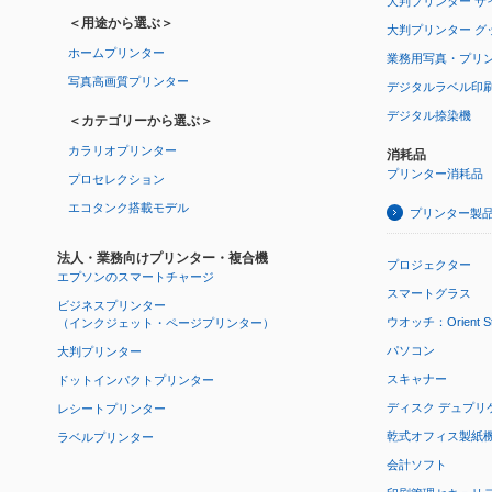
大判プリンター サ
＜用途から選ぶ＞
大判プリンター グ
ホームプリンター
業務用写真・プリ
写真高画質プリンター
デジタルラベル印
デジタル捺染機
＜カテゴリーから選ぶ＞
カラリオプリンター
消耗品
プリンター消耗品
プロセレクション
エコタンク搭載モデル
プリンター製
法人・業務向けプリンター・複合機
プロジェクター
エプソンのスマートチャージ
スマートグラス
ビジネスプリンター
ウオッチ：Orient Star
（インクジェット・ページプリンター）
パソコン
大判プリンター
スキャナー
ドットインパクトプリンター
ディスク デュプリ
レシートプリンター
乾式オフィス製紙機 P
ラベルプリンター
会計ソフト