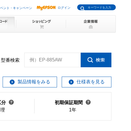
ログイン
ベント・キャンペーン
例）EP-885AW
型番検索
製品情報をみる
仕様表を見る
区分
初期保証期間
修理
1年