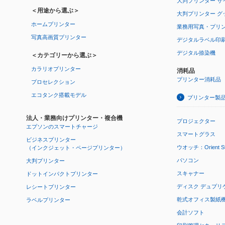
大判プリンター サ
＜用途から選ぶ＞
大判プリンター グ
ホームプリンター
業務用写真・プリ
写真高画質プリンター
デジタルラベル印
デジタル捺染機
＜カテゴリーから選ぶ＞
カラリオプリンター
消耗品
プリンター消耗品
プロセレクション
エコタンク搭載モデル
プリンター製
法人・業務向けプリンター・複合機
プロジェクター
エプソンのスマートチャージ
スマートグラス
ビジネスプリンター
ウオッチ：Orient Star
（インクジェット・ページプリンター）
パソコン
大判プリンター
スキャナー
ドットインパクトプリンター
ディスク デュプリ
レシートプリンター
乾式オフィス製紙機 P
ラベルプリンター
会計ソフト