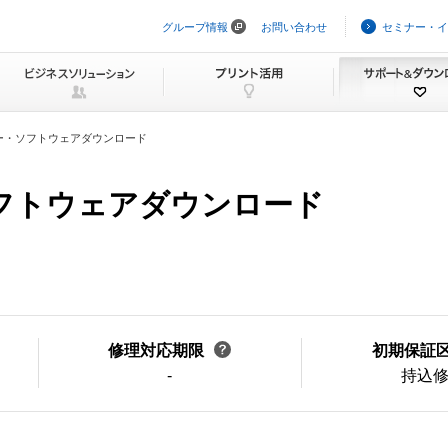
グループ情報
お問い合わせ
セミナー・イ
ナ
ビ
ゲ
ー
シ
ョ
ン
ー・ソフトウェアダウンロード
を
ス
キ
ソフトウェアダウンロード
ッ
プ
修理対応期限
初期保証
-
持込