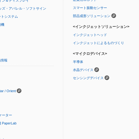
イン＆ディスプレイ
スマート振動センサー
ッズ・アパレル・ソフトサイン
部品成形ソリューション
ントシステム
刷機
<インクジェットソリューション>
インクジェットヘッド
インクジェットによるものづくり
<マイクロデバイス>
品情報
半導体
水晶デバイス
センシングデバイス
 / Orient
ケーター
aperLab