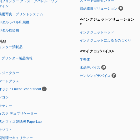
スマート振動センサー
判プリンター グッズ・アパレル・ソフ
サイン
部品成形ソリューション
務用写真・プリントシステム
<インクジェットソリューション
ジタルラベル印刷機
>
ジタル捺染機
インクジェットヘッド
インクジェットによるものづくり
耗品
リンター消耗品
<マイクロデバイス>
プリンター製品情報
半導体
水晶デバイス
ロジェクター
センシングデバイス
マートグラス
ッチ：Orient Star / Orient
ソコン
キャナー
ィスク デュプリケーター
式オフィス製紙機 PaperLab
計ソフト
刷管理セキュリティー