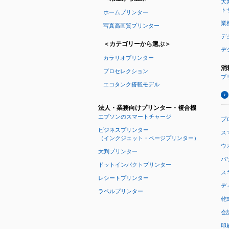
大
ト
ホームプリンター
業
写真高画質プリンター
デ
＜カテゴリーから選ぶ＞
デ
カラリオプリンター
消
プロセレクション
プ
エコタンク搭載モデル
法人・業務向けプリンター・複合機
エプソンのスマートチャージ
プ
ビジネスプリンター
ス
（インクジェット・ページプリンター）
ウオ
大判プリンター
パ
ドットインパクトプリンター
ス
レシートプリンター
デ
ラベルプリンター
乾
会
印