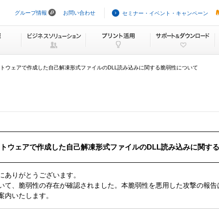
グループ情報
お問い合わせ
セミナー・イベント・キャンペーン
ナ
ビ
ゲ
ー
シ
ョ
ン
トウェアで作成した自己解凍形式ファイルのDLL読み込みに関する脆弱性について
を
ス
キ
ッ
プ
トウェアで作成した自己解凍形式ファイルのDLL読み込みに関す
にありがとうございます。
いて、脆弱性の存在が確認されました。本脆弱性を悪用した攻撃の報告
案内いたします。