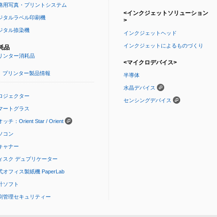
務用写真・プリントシステム
<インクジェットソリューション
ジタルラベル印刷機
>
ジタル捺染機
インクジェットヘッド
インクジェットによるものづくり
耗品
リンター消耗品
<マイクロデバイス>
プリンター製品情報
半導体
水晶デバイス
ロジェクター
センシングデバイス
マートグラス
ッチ：Orient Star / Orient
ソコン
キャナー
ィスク デュプリケーター
式オフィス製紙機 PaperLab
計ソフト
刷管理セキュリティー