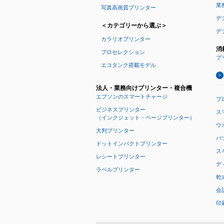
業
写真高画質プリンター
デ
＜カテゴリーから選ぶ＞
デ
カラリオプリンター
消
プロセレクション
プ
エコタンク搭載モデル
法人・業務向けプリンター・複合機
エプソンのスマートチャージ
プ
ビジネスプリンター
ス
（インクジェット・ページプリンター）
ウオ
大判プリンター
パ
ドットインパクトプリンター
ス
レシートプリンター
デ
ラベルプリンター
乾
会
印