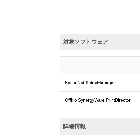
対象ソフトウェア
EpsonNet SetupManager
Offirio SynergyWare PrintDirector
詳細情報