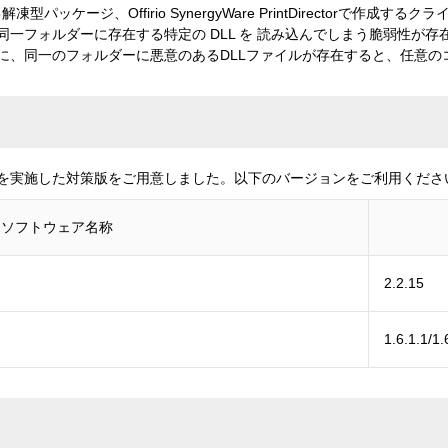
自己解凍型パッケージ、Offirio SynergyWare PrintDirectorで
一フォルダーに存在する特定の DLL を 読み込んでしまう脆弱性が存
に、同一のフォルダーに悪意のあるDLLファイルが存在すると、任意の
を実施した対策版をご用意しました。以下のバージョンをご利用くださ
ソフトウェア名称
2.2.15
1.6.1.1/1.