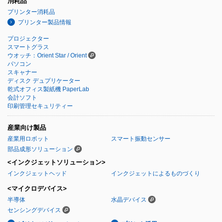
消耗品
プリンター消耗品
プリンター製品情報
プロジェクター
スマートグラス
ウオッチ：Orient Star / Orient
パソコン
スキャナー
ディスク デュプリケーター
乾式オフィス製紙機 PaperLab
会計ソフト
印刷管理セキュリティー
産業向け製品
産業用ロボット
スマート振動センサー
部品成形ソリューション
<インクジェットソリューション>
インクジェットヘッド
インクジェットによるものづくり
<マイクロデバイス>
半導体
水晶デバイス
センシングデバイス