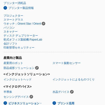
プリンター消耗品
プリンター製品情報
プロジェクター
スマートグラス
ウオッチ：Orient Star / Orient
パソコン
スキャナー
ディスク デュプリケーター
乾式オフィス製紙機 PaperLab
会計ソフト
印刷管理セキュリティー
産業向け製品
産業用ロボット
スマート振動センサー
部品成形ソリューション
<インクジェットソリューション>
インクジェットヘッド
インクジェットによるものづくり
<マイクロデバイス>
半導体
水晶デバイス
センシングデバイス
ビジネスソリューション・
プリント活用