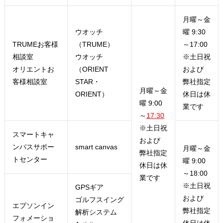
​​​​月曜～金
​ウオッチ
曜 9:30
​​TRUMEお客様
（TRUME）
～17:00
相談室
ウオッチ
※土日祝
オリエントお
（ORIENT
および
客様相談室
STAR・
弊社指定
​​​​月曜～金
ORIENT）
休日は休
曜 9:00
業です
～
17:30
※土日祝
​スマートキャ
および
ンバスサポー
​smart canvas
​​月曜～金
弊社指定
トセンター
曜 9:00
休日は休
～18:00
業です
※土日祝
​GPSギア
および
ゴルフスイング
​エプソンイン
弊社指定
解析システム
フォメーショ