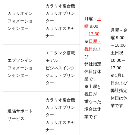
​カラリオ複合機
​​カラリオイン
カラリオプリン
​月曜～
土
フォメーショ
ター​
曜
9:00
ンセンター
カラリオスキャ
​月曜～金
～
17:30
ナー
曜 9:00
※
日曜・
～18:00
祝日
およ
エコタンク搭載
土日祝
び
​エプソンイン
モデル
10:00～
弊社指定
フォメーショ
ビジネスインク
17:00
休日は休
ンセンター
ジェットプリン
※1月1
業です
ター​
日および
※土曜と
弊社指定
祝日が
休日は休
​カラリオ複合機
重なった
業です
カラリオプリン
場合は休
​​遠隔サポート
ター
業です
サービス
カラリオスキャ
ナー