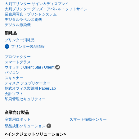
大判プリンター サイン＆ディスプレイ
大判プリンター グッズ・アパレル・ソフトサイン
業務用写真・プリントシステム
デジタルラベル印刷機
デジタル捺染機
消耗品
プリンター消耗品
プリンター製品情報
プロジェクター
スマートグラス
ウオッチ：Orient Star / Orient
パソコン
スキャナー
ディスク デュプリケーター
乾式オフィス製紙機 PaperLab
会計ソフト
印刷管理セキュリティー
産業向け製品
産業用ロボット
スマート振動センサー
部品成形ソリューション
<インクジェットソリューション>