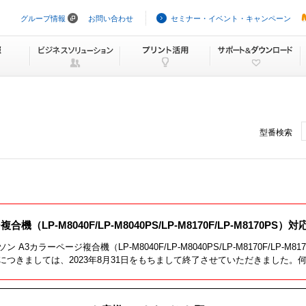
グループ情報
お問い合わせ
セミナー・イベント・キャンペーン
ナ
ビ
ゲ
ー
シ
ョ
ン
を
ス
キ
型番検索
ッ
プ
機（LP-M8040F/LP-M8040PS/LP-M8170F/LP-M8170P
カラーページ複合機（LP-M8040F/LP-M8040PS/LP-M8170F/LP-
つきましては、2023年8月31日をもちまして終了させていただきました。