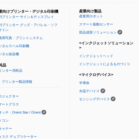
産業向け製品
業向けプリンター・デジタル印刷機
産業用ロボット
判プリンター サイン＆ディスプレイ
スマート振動センサー
判プリンター グッズ・アパレル・ソフ
サイン
部品成形ソリューション
務用写真・プリントシステム
<インクジェットソリューション
ジタルラベル印刷機
>
ジタル捺染機
インクジェットヘッド
インクジェットによるものづくり
耗品
リンター消耗品
<マイクロデバイス>
プリンター製品情報
半導体
水晶デバイス
ロジェクター
センシングデバイス
マートグラス
ッチ：Orient Star / Orient
ソコン
キャナー
ィスク デュプリケーター