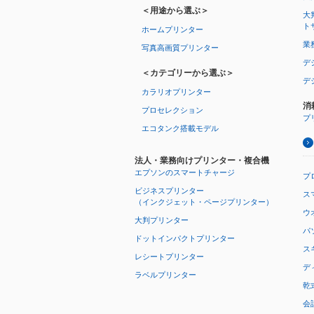
＜用途から選ぶ＞
大
ト
ホームプリンター
業
写真高画質プリンター
デ
＜カテゴリーから選ぶ＞
デ
カラリオプリンター
消
プロセレクション
プ
エコタンク搭載モデル
法人・業務向けプリンター・複合機
エプソンのスマートチャージ
プ
ビジネスプリンター
ス
（インクジェット・ページプリンター）
ウオ
大判プリンター
パ
ドットインパクトプリンター
ス
レシートプリンター
デ
ラベルプリンター
乾
会