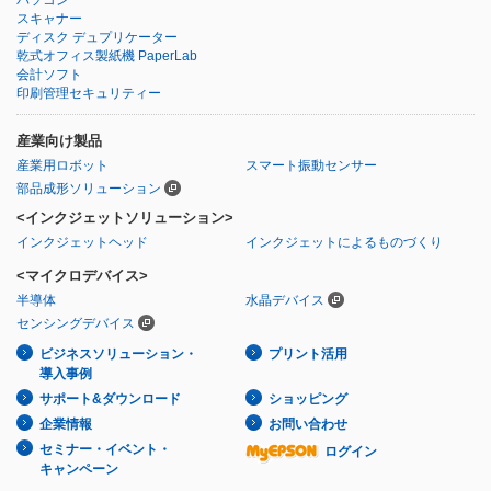
スキャナー
ディスク デュプリケーター
乾式オフィス製紙機 PaperLab
会計ソフト
印刷管理セキュリティー
産業向け製品
産業用ロボット
スマート振動センサー
部品成形ソリューション
<インクジェットソリューション>
インクジェットヘッド
インクジェットによるものづくり
<マイクロデバイス>
半導体
水晶デバイス
センシングデバイス
ビジネスソリューション・
プリント活用
導入事例
サポート&ダウンロード
ショッピング
企業情報
お問い合わせ
セミナー・イベント・
ログイン
キャンペーン