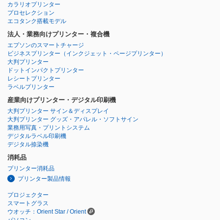
カラリオプリンター
プロセレクション
エコタンク搭載モデル
法人・業務向けプリンター・複合機
エプソンのスマートチャージ
ビジネスプリンター
（インクジェット・ページプリンター）
大判プリンター
ドットインパクトプリンター
レシートプリンター
ラベルプリンター
産業向けプリンター・デジタル印刷機
大判プリンター サイン＆ディスプレイ
大判プリンター グッズ・アパレル・ソフトサイン
業務用写真・プリントシステム
デジタルラベル印刷機
デジタル捺染機
消耗品
プリンター消耗品
プリンター製品情報
プロジェクター
スマートグラス
ウオッチ：Orient Star / Orient
パソコン