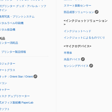
スマート振動センサー
判プリンター グッズ・アパレル・ソフ
サイン
部品成形ソリューション
務用写真・プリントシステム
<インクジェットソリューション
ジタルラベル印刷機
>
ジタル捺染機
インクジェットヘッド
インクジェットによるものづくり
耗品
リンター消耗品
<マイクロデバイス>
プリンター製品情報
半導体
水晶デバイス
ロジェクター
センシングデバイス
マートグラス
ッチ：Orient Star / Orient
ソコン
キャナー
ィスク デュプリケーター
式オフィス製紙機 PaperLab
計ソフト