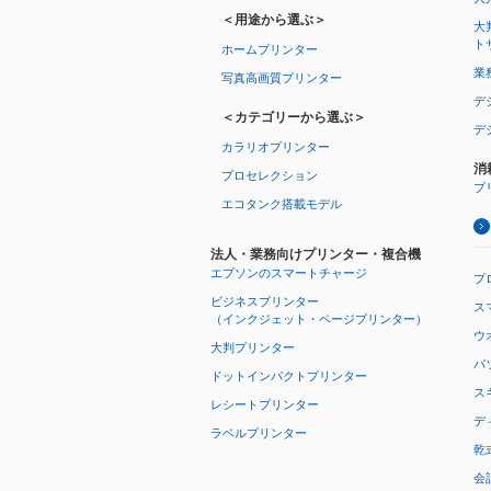
＜用途から選ぶ＞
大
ト
ホームプリンター
業
写真高画質プリンター
デ
＜カテゴリーから選ぶ＞
デ
カラリオプリンター
消
プロセレクション
プ
エコタンク搭載モデル
法人・業務向けプリンター・複合機
エプソンのスマートチャージ
プ
ビジネスプリンター
ス
（インクジェット・ページプリンター）
ウオ
大判プリンター
パ
ドットインパクトプリンター
ス
レシートプリンター
デ
ラベルプリンター
乾
会