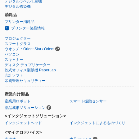
デジタルラベル印刷機
デジタル捺染機
消耗品
プリンター消耗品
プリンター製品情報
プロジェクター
スマートグラス
ウオッチ：Orient Star / Orient
パソコン
スキャナー
ディスク デュプリケーター
乾式オフィス製紙機 PaperLab
会計ソフト
印刷管理セキュリティー
産業向け製品
産業用ロボット
スマート振動センサー
部品成形ソリューション
<インクジェットソリューション>
インクジェットヘッド
インクジェットによるものづくり
<マイクロデバイス>