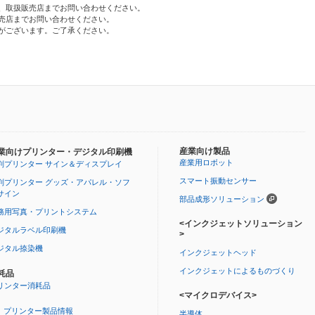
、取扱販売店までお問い合わせください。
売店までお問い合わせください。
がございます。ご了承ください。
産業向け製品
業向けプリンター・デジタル印刷機
産業用ロボット
判プリンター サイン＆ディスプレイ
スマート振動センサー
判プリンター グッズ・アパレル・ソフ
サイン
部品成形ソリューション
務用写真・プリントシステム
<インクジェットソリューション
ジタルラベル印刷機
>
ジタル捺染機
インクジェットヘッド
インクジェットによるものづくり
耗品
リンター消耗品
<マイクロデバイス>
プリンター製品情報
半導体