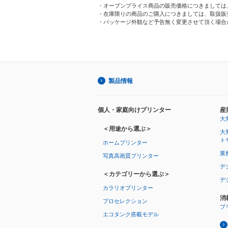
・オープンプライス商品の販売価格につきましては
・在庫限りの商品のご購入につきましては、取扱販
・パッケージ外観など予告無く変更させて頂く場合
製品情報
個人・家庭向けプリンター
産
大
＜用途から選ぶ＞
大
ト
ホームプリンター
業
写真高画質プリンター
デ
＜カテゴリーから選ぶ＞
デ
カラリオプリンター
消
プロセレクション
プ
エコタンク搭載モデル