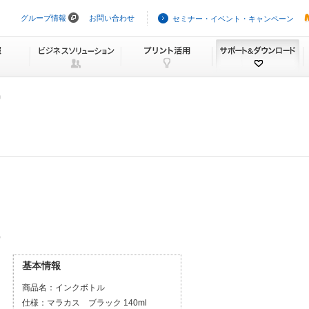
グループ情報
お問い合わせ
セミナー・イベント・キャンペーン
ナ
ビ
ゲ
ー
シ
ョ
ン
品
を
ス
キ
ッ
プ
）
基本情報
商品名：
インクボトル
仕様：
マラカス ブラック 140ml