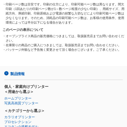
・印刷ページ数は目安です。印刷の仕方により、印刷可能ページ数は異なります。間欠
印刷（1回あたりの印刷ページ数が1～数ページ程度の少ない印刷）、用紙サイズ、用
紙方向、厚紙印刷、印刷原稿および電源の頻繁な入切などにより印刷可能ページ数は
少なくなります。そのため、消耗品の印刷可能ページ数は、お客様の使用条件、使用
環境によっては半分以下になる場合があります。
このページの表示について
・オープンプライス商品の販売価格につきましては、取扱販売店までお問い合わせくだ
さい。
・在庫限りの商品のご購入につきましては、取扱販売店までお問い合わせください。
・パッケージ外観など予告無く変更させて頂く場合がございます。ご了承ください。
製品情報
個人・家庭向けプリンター
＜用途から選ぶ＞
ホームプリンター
写真高画質プリンター
＜カテゴリーから選ぶ＞
カラリオプリンター
プロセレクション
エコタンク搭載モデル