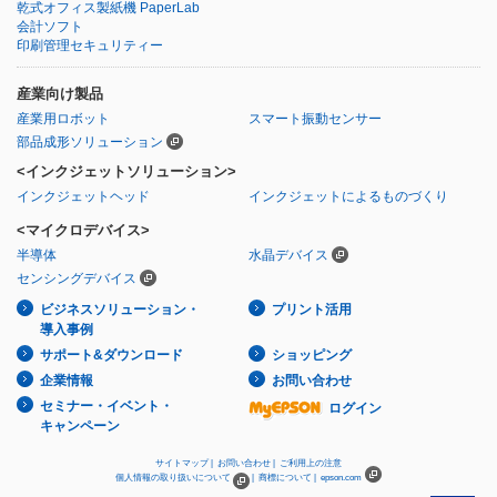
乾式オフィス製紙機 PaperLab
会計ソフト
印刷管理セキュリティー
産業向け製品
産業用ロボット
スマート振動センサー
部品成形ソリューション
<インクジェットソリューション>
インクジェットヘッド
インクジェットによるものづくり
<マイクロデバイス>
半導体
水晶デバイス
センシングデバイス
ビジネスソリューション・
プリント活用
導入事例
サポート&ダウンロード
ショッピング
企業情報
お問い合わせ
セミナー・イベント・
ログイン
キャンペーン
サイトマップ |
お問い合わせ |
ご利用上の注意
個人情報の取り扱いについて
|
商標について |
epson.com