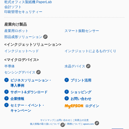
乾式オフィス製紙機 PaperLab
会計ソフト
印刷管理セキュリティー
産業向け製品
産業用ロボット
スマート振動センサー
部品成形ソリューション
<インクジェットソリューション>
インクジェットヘッド
インクジェットによるものづくり
<マイクロデバイス>
半導体
水晶デバイス
センシングデバイス
ビジネスソリューション・
プリント活用
導入事例
サポート&ダウンロード
ショッピング
企業情報
お問い合わせ
セミナー・イベント・
ログイン
キャンペーン
サイトマップ |
お問い合わせ |
ご利用上の注意
個人情報の取り扱いについて
|
商標について |
epson.com