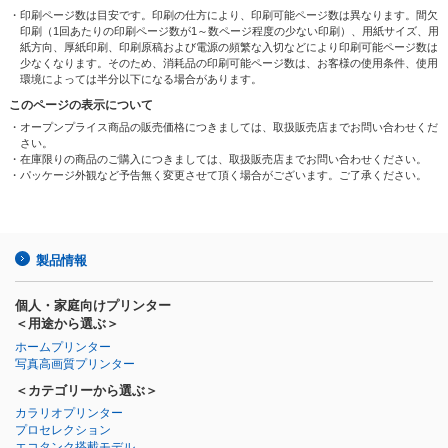
・印刷ページ数は目安です。印刷の仕方により、印刷可能ページ数は異なります。間欠
印刷（1回あたりの印刷ページ数が1～数ページ程度の少ない印刷）、用紙サイズ、用
紙方向、厚紙印刷、印刷原稿および電源の頻繁な入切などにより印刷可能ページ数は
少なくなります。そのため、消耗品の印刷可能ページ数は、お客様の使用条件、使用
環境によっては半分以下になる場合があります。
このページの表示について
・オープンプライス商品の販売価格につきましては、取扱販売店までお問い合わせくだ
さい。
・在庫限りの商品のご購入につきましては、取扱販売店までお問い合わせください。
・パッケージ外観など予告無く変更させて頂く場合がございます。ご了承ください。
製品情報
個人・家庭向けプリンター
＜用途から選ぶ＞
ホームプリンター
写真高画質プリンター
＜カテゴリーから選ぶ＞
カラリオプリンター
プロセレクション
エコタンク搭載モデル