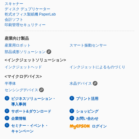
スキャナー
ディスク デュプリケーター
乾式オフィス製紙機 PaperLab
会計ソフト
印刷管理セキュリティー
産業向け製品
産業用ロボット
スマート振動センサー
部品成形ソリューション
<インクジェットソリューション>
インクジェットヘッド
インクジェットによるものづくり
<マイクロデバイス>
半導体
水晶デバイス
センシングデバイス
ビジネスソリューション・
プリント活用
導入事例
サポート&ダウンロード
ショッピング
企業情報
お問い合わせ
セミナー・イベント・
ログイン
キャンペーン