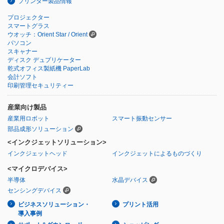
プリンター製品情報
プロジェクター
スマートグラス
ウオッチ：Orient Star / Orient
パソコン
スキャナー
ディスク デュプリケーター
乾式オフィス製紙機 PaperLab
会計ソフト
印刷管理セキュリティー
産業向け製品
産業用ロボット
スマート振動センサー
部品成形ソリューション
<インクジェットソリューション>
インクジェットヘッド
インクジェットによるものづくり
<マイクロデバイス>
半導体
水晶デバイス
センシングデバイス
ビジネスソリューション・
プリント活用
導入事例