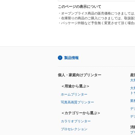
このページの表示について
・オープンプライス商品の販売価格につきましては
・在庫限りの商品のご購入につきましては、取扱販
・パッケージ外観など予告無く変更させて頂く場合
製品情報
個人・家庭向けプリンター
産
大
＜用途から選ぶ＞
大
ト
ホームプリンター
業
写真高画質プリンター
デ
＜カテゴリーから選ぶ＞
デ
カラリオプリンター
消
プロセレクション
プ