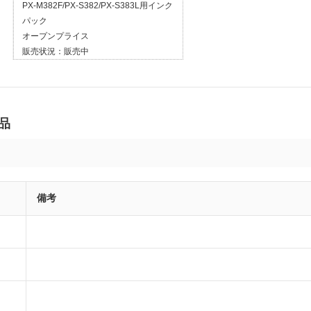
PX-M382F/PX-S382/PX-S383L用インク
パック
オープンプライス
販売状況：
販売中
製品
備考