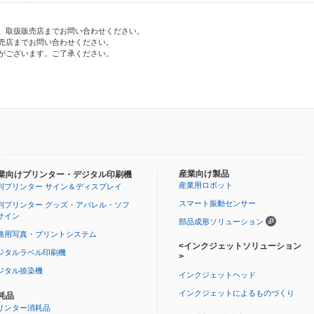
、取扱販売店までお問い合わせください。
売店までお問い合わせください。
がございます。ご了承ください。
産業向け製品
業向けプリンター・デジタル印刷機
産業用ロボット
判プリンター サイン＆ディスプレイ
スマート振動センサー
判プリンター グッズ・アパレル・ソフ
サイン
部品成形ソリューション
務用写真・プリントシステム
<インクジェットソリューション
ジタルラベル印刷機
>
ジタル捺染機
インクジェットヘッド
インクジェットによるものづくり
耗品
リンター消耗品