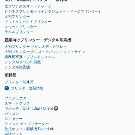
エプソンのスマートチャージ
ビジネスプリンター
（インクジェット・ページプリンター）
大判プリンター
ドットインパクトプリンター
レシートプリンター
ラベルプリンター
産業向けプリンター・デジタル印刷機
大判プリンター サイン＆ディスプレイ
大判プリンター グッズ・アパレル・ソフトサイン
業務用写真・プリントシステム
デジタルラベル印刷機
デジタル捺染機
消耗品
プリンター消耗品
プリンター製品情報
プロジェクター
スマートグラス
ウオッチ：Orient Star / Orient
パソコン
スキャナー
ディスク デュプリケーター
乾式オフィス製紙機 PaperLab
会計ソフト