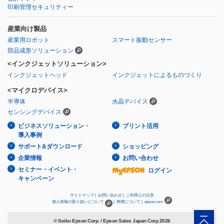
印刷管理セキュリティー
産業向け製品
産業用ロボット
スマート振動センサー
部品成形ソリューション
<インクジェットソリューション>
インクジェットヘッド
インクジェットによるものづくり
<マイクロデバイス>
半導体
水晶デバイス
センシングデバイス
ビジネスソリューション・
プリント活用
導入事例
サポート&ダウンロード
ショッピング
企業情報
お問い合わせ
セミナー・イベント・
ログイン
キャンペーン
サイトマップ |
お問い合わせ |
ご利用上の注意
個人情報の取り扱いについて
|
商標について |
epson.com
© Seiko Epson Corp. / Epson Sales Japan Corp.
2026