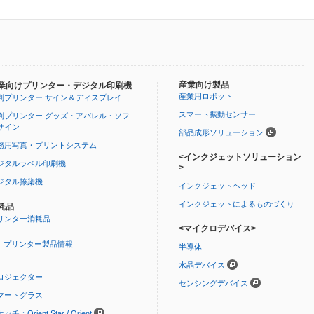
産業向け製品
業向けプリンター・デジタル印刷機
産業用ロボット
判プリンター サイン＆ディスプレイ
スマート振動センサー
判プリンター グッズ・アパレル・ソフ
サイン
部品成形ソリューション
務用写真・プリントシステム
<インクジェットソリューション
ジタルラベル印刷機
>
ジタル捺染機
インクジェットヘッド
インクジェットによるものづくり
耗品
リンター消耗品
<マイクロデバイス>
プリンター製品情報
半導体
水晶デバイス
ロジェクター
センシングデバイス
マートグラス
ッチ：Orient Star / Orient