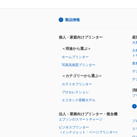
製品情報
個人・家庭向けプリンター
産
大
＜用途から選ぶ＞
大
ト
ホームプリンター
業
写真高画質プリンター
デ
＜カテゴリーから選ぶ＞
デ
カラリオプリンター
消
プロセレクション
プ
エコタンク搭載モデル
法人・業務向けプリンター・複合機
エプソンのスマートチャージ
プ
ビジネスプリンター
ス
（インクジェット・ページプリンター）
ウオ