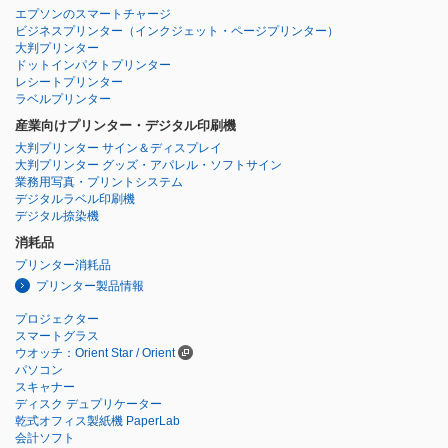
エプソンのスマートチャージ
ビジネスプリンター
（インクジェット・ページプリンター）
大判プリンター
ドットインパクトプリンター
レシートプリンター
ラベルプリンター
産業向けプリンター・デジタル印刷機
大判プリンター サイン＆ディスプレイ
大判プリンター グッズ・アパレル・ソフトサイン
業務用写真・プリントシステム
デジタルラベル印刷機
デジタル捺染機
消耗品
プリンター消耗品
プリンター製品情報
プロジェクター
スマートグラス
ウオッチ：Orient Star / Orient
パソコン
スキャナー
ディスク デュプリケーター
乾式オフィス製紙機 PaperLab
会計ソフト