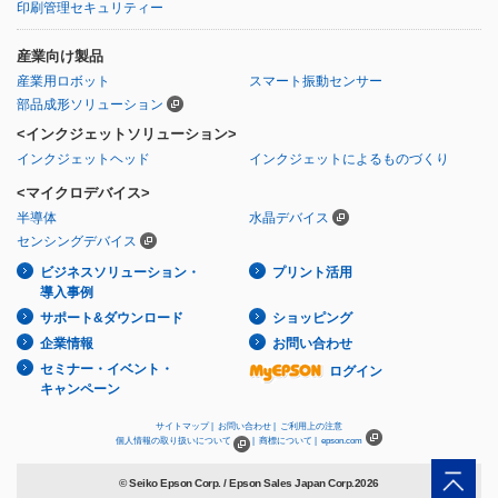
印刷管理セキュリティー
産業向け製品
産業用ロボット
スマート振動センサー
部品成形ソリューション
<インクジェットソリューション>
インクジェットヘッド
インクジェットによるものづくり
<マイクロデバイス>
半導体
水晶デバイス
センシングデバイス
ビジネスソリューション・
プリント活用
導入事例
サポート&ダウンロード
ショッピング
企業情報
お問い合わせ
セミナー・イベント・
ログイン
キャンペーン
サイトマップ |
お問い合わせ |
ご利用上の注意
個人情報の取り扱いについて
|
商標について |
epson.com
© Seiko Epson Corp. / Epson Sales Japan Corp.
2026