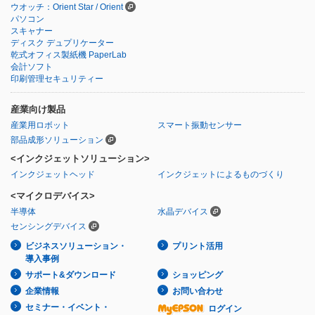
ウオッチ：Orient Star / Orient
パソコン
スキャナー
ディスク デュプリケーター
乾式オフィス製紙機 PaperLab
会計ソフト
印刷管理セキュリティー
産業向け製品
産業用ロボット
スマート振動センサー
部品成形ソリューション
<インクジェットソリューション>
インクジェットヘッド
インクジェットによるものづくり
<マイクロデバイス>
半導体
水晶デバイス
センシングデバイス
ビジネスソリューション・
プリント活用
導入事例
サポート&ダウンロード
ショッピング
企業情報
お問い合わせ
セミナー・イベント・
ログイン