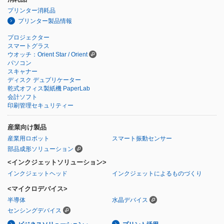
プリンター消耗品
プリンター製品情報
プロジェクター
スマートグラス
ウオッチ：Orient Star / Orient
パソコン
スキャナー
ディスク デュプリケーター
乾式オフィス製紙機 PaperLab
会計ソフト
印刷管理セキュリティー
産業向け製品
産業用ロボット
スマート振動センサー
部品成形ソリューション
<インクジェットソリューション>
インクジェットヘッド
インクジェットによるものづくり
<マイクロデバイス>
半導体
水晶デバイス
センシングデバイス