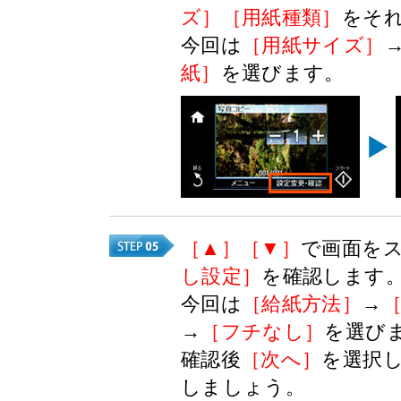
ズ］［用紙種類］
をそ
今回は
［用紙サイズ］
紙］
を選びます。
［▲］［▼］
で画面を
し設定］
を確認します
今回は
［給紙方法］
→
→
［フチなし］
を選び
確認後
［次へ］
を選択
しましょう。