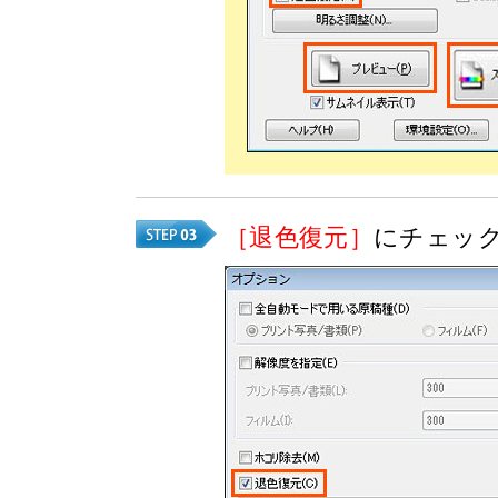
［退色復元］
にチェッ