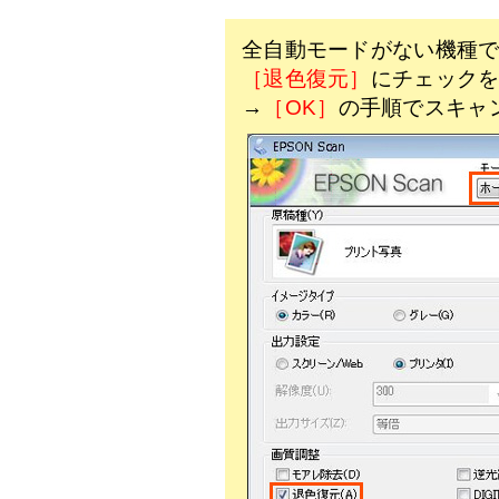
全自動モードがない機種
［退色復元］
にチェック
→
［OK］
の手順でスキャ