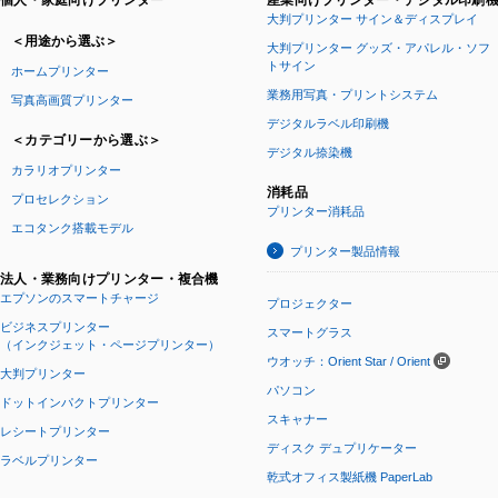
個人・家庭向けプリンター
産業向けプリンター・デジタル印刷
大判プリンター サイン＆ディスプレイ
＜用途から選ぶ＞
大判プリンター グッズ・アパレル・ソフ
トサイン
ホームプリンター
業務用写真・プリントシステム
写真高画質プリンター
デジタルラベル印刷機
＜カテゴリーから選ぶ＞
デジタル捺染機
カラリオプリンター
消耗品
プロセレクション
プリンター消耗品
エコタンク搭載モデル
プリンター製品情報
法人・業務向けプリンター・複合機
エプソンのスマートチャージ
プロジェクター
ビジネスプリンター
スマートグラス
（インクジェット・ページプリンター）
ウオッチ：Orient Star / Orient
大判プリンター
パソコン
ドットインパクトプリンター
スキャナー
レシートプリンター
ディスク デュプリケーター
ラベルプリンター
乾式オフィス製紙機 PaperLab