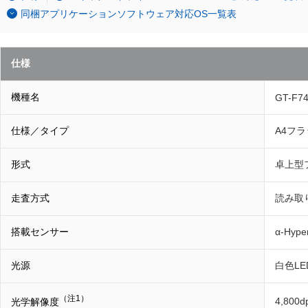
同梱アプリケーションソフトウェア対応OS一覧表
仕様
機種名
GT-F7
仕様／タイプ
A4フ
形式
卓上型
走査方式
読み取
搭載センサー
α-Hy
光源
白色LE
（注1）
4,800d
光学解像度