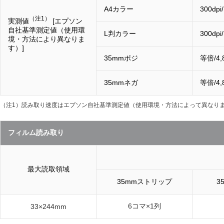
A4カラー
300dpi
（注1）
実測値
[エプソン
自社基準測定値（使用環
L判カラー
300dpi
境・方法により異なりま
す）]
35mmポジ
等倍/4,
35mmネガ
等倍/4,
（注1）
読み取り速度はエプソン自社基準測定値（使用環境・方法によって異なり
フィルム読み取り
最大読取領域
35mmストリップ
3
6コマ×1列
33×244mm