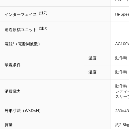
（注7）
Hi-Spe
インターフェイス
（注8）
透過原稿ユニット
電源/（電源周波数）
AC10
温度
動作時：
環境条件
湿度
動作時
動作時：
消費電力
レディー
スリー
外形寸法（W×D×H）
280×4
質量
約2.8k