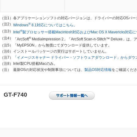
（注1）
各アプリケーションソフトの対応バージョンは、ドライバーの対応OSバー
（注2）
®
Windows
8.1対応についてはこちら。
（注3）
®
Intel
製プロセッサー搭載Macintosh対応およびMac OS X Mavericks
（注4）
®
「ArcSoft
MediaImpression 2」「ArcSoft Scan-n-Stitch™ De
（注5）
「MyEPSON」から無償にてダウンロード提供しています。
（注6）
インストールパッケージの実行はサポートしていません。
（注7）
「イメージスキャナー ドライバー・ソフトウェアダウンロード」からダウ
（注8）
Intel製CPU搭載Macのみ。
（注）
最新OSの対応状況や制限事項については、
製品OS対応情報
をご確認くだ
GT-F740