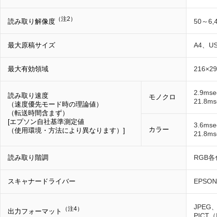
（注2）
読み取り解像度
50～6,
最大原稿サイズ
A4、
最大有効領域
216×2
2.9mse
読み取り速度
モノクロ
21.8ms
（速度優先モード時の理論値）
（転送時間含まず）
[エプソン自社基準測定値
3.6mse
カラー
（使用環境・方法により異なります）]
21.8ms
読み取り階調
RGB各
スキャナードライバー
EPSON
JPEG、
（注4）
出力フォーマット
PICT（