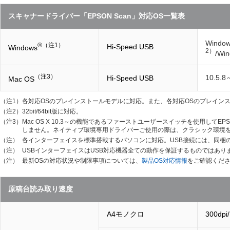
スキャナードライバー「EPSON Scan」対応OS一覧表
Windo
®
（注1）
Hi-Speed USB
Windows
2）
/Win
（注3）
10.5.8
Hi-Speed USB
Mac OS
（注1）
各対応OSのプレインストールモデルに対応。また、各対応OSのプレイン
（注2）
32bit/64bit版に対応。
（注3）
Mac OS X 10.3～の機能であるファーストユーザースイッチを使用して
しません。ネイティブ環境専用ドライバーご使用の際は、クラシック環境
（注）
各インターフェイスを標準搭載するパソコンに対応。USB接続には、同梱の
（注）
USBインターフェイスはUSB対応機器全ての動作を保証するものではあり
（注）
最新OSの対応状況や制限事項については、
製品OS対応情報
をご確認くだ
原稿台読み取り速度
A4モノクロ
300dpi