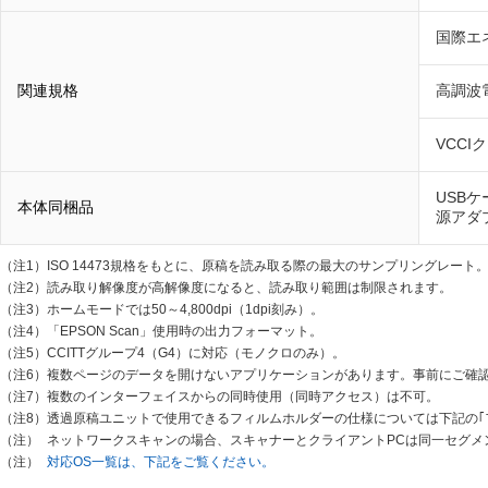
国際エ
関連規格
高調波電流
VCCI
USB
本体同梱品
源アダ
（注1）
ISO 14473規格をもとに、原稿を読み取る際の最大のサンプリングレート
（注2）
読み取り解像度が高解像度になると、読み取り範囲は制限されます。
（注3）
ホームモードでは50～4,800dpi（1dpi刻み）。
（注4）
「EPSON Scan」使用時の出力フォーマット。
（注5）
CCITTグループ4（G4）に対応（モノクロのみ）。
（注6）
複数ページのデータを開けないアプリケーションがあります。事前にご確
（注7）
複数のインターフェイスからの同時使用（同時アクセス）は不可。
（注8）
透過原稿ユニットで使用できるフィルムホルダーの仕様については下記の｢
（注）
ネットワークスキャンの場合、スキャナーとクライアントPCは同一セグメ
（注）
対応OS一覧は、下記をご覧ください。