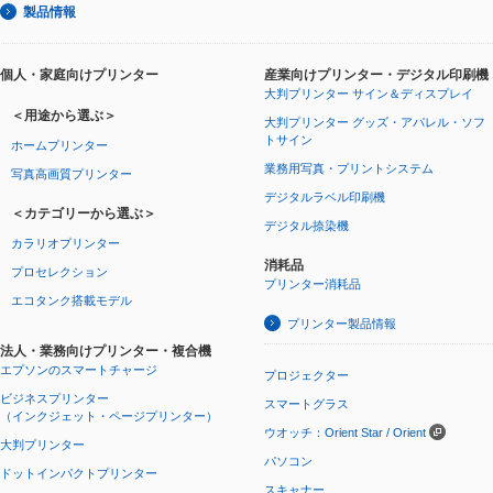
製品情報
個人・家庭向けプリンター
産業向けプリンター・デジタル印刷機
大判プリンター サイン＆ディスプレイ
＜用途から選ぶ＞
大判プリンター グッズ・アパレル・ソフ
トサイン
ホームプリンター
業務用写真・プリントシステム
写真高画質プリンター
デジタルラベル印刷機
＜カテゴリーから選ぶ＞
デジタル捺染機
カラリオプリンター
消耗品
プロセレクション
プリンター消耗品
エコタンク搭載モデル
プリンター製品情報
法人・業務向けプリンター・複合機
エプソンのスマートチャージ
プロジェクター
ビジネスプリンター
スマートグラス
（インクジェット・ページプリンター）
ウオッチ：Orient Star / Orient
大判プリンター
パソコン
ドットインパクトプリンター
スキャナー