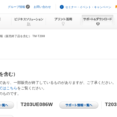
グループ情報
お問い合わせ
セミナー・イベント・キャンペーン
ナ
ビ
ゲ
ー
シ
ョ
ン
（販売終了品を含む） TM-T20III
を
ス
キ
ッ
プ
を含む）
であり、一部販売が終了しているものがありますが、ご了承ください。
てはこちら
をご覧ください。
のものです。
T203UE086W
T20