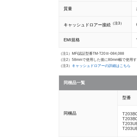
質量
（注3）
キャッシュドロアー接続
EMI規格
（注1）
MFi認証型番TM-T20Ⅲ-084,088
（注2）
58mmで使用した後に80mm幅で使
（注3）
キャッシュドロアーの詳細はこちら
同梱品一覧
型番
同梱品
T203B
T203B
T203U
T203U