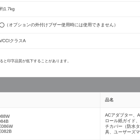
約1.7kg
（オプションの外付けブザー使用時には使用できません）
VCCIクラスA
用すると印字品質が低下することがあります。
品名
ACアダプター、
088W
ロール紙ガイド、
084B
E086W
チカバー（防水タ
E082B
具、ユーザーズマ