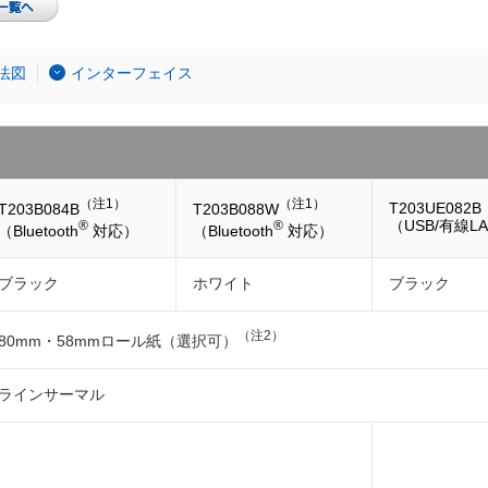
法図
インターフェイス
（注1）
（注1）
T203UE082B
T203B084B
T203B088W
（USB/有線L
®
®
（Bluetooth
対応）
（Bluetooth
対応）
ブラック
ホワイト
ブラック
（注2）
80mm・58mmロール紙（選択可）
ラインサーマル