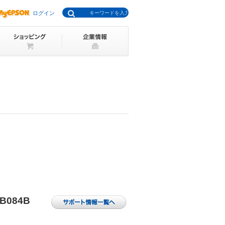
ログイン
3B084B