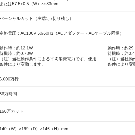
または57.5±0.5（W）×φ83mm
パーシャルカット（左端1点切り残し）
定格電圧：AC100V 50/60Hz（ACアダプター・ACケーブル同梱）
動作時：約12.1W
動作時：約29.
待機時：約0.73W
待機時：約0.4
（注）当社動作条件による平均消費電力です。使用
（注）当社動
条件により変動します。
条件により変
6.000万行
36万時間
150万カット
140（W）×199（D）×146（H）mm