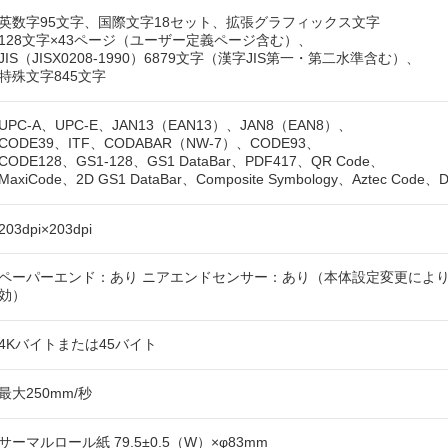
英数字95文字、国際文字18セット、拡張グラフィックス文字
128文字×43ページ（ユーザー定義ページ含む）、
JIS（JISX0208-1990）6879文字（漢字JIS第一・第二水準含む）、
特殊文字845文字
UPC-A、UPC-E、JAN13（EAN13）、JAN8（EAN8）、
CODE39、ITF、CODABAR（NW-7）、CODE93、
CODE128、GS1-128、GS1 DataBar、PDF417、QR Code、
MaxiCode、2D GS1 DataBar、Composite Symbology、Aztec Code、Da
203dpi×203dpi
ペーパーエンド：あり ニアエンドセンサー：あり（本体設定変更によ
効）
4Kバイトまたは45バイト
最大250mm/秒
サーマルロール紙 79.5±0.5（W）×φ83mm