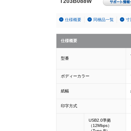
T203B088W
仕様概要
同梱品一覧
寸
仕様概要
型番
ボディーカラー
紙幅
印字方式
USB2.0準拠
（12Mbps）
（Type-B）