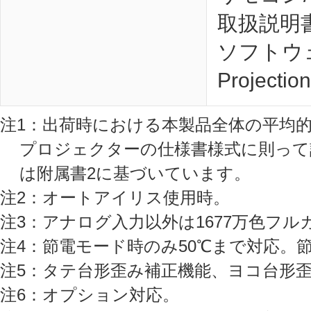
取扱説明書
ソフトウェア
Projectio
注1：出荷時における本製品全体の平均的な値を
プロジェクターの仕様書様式に則って
は附属書2に基づいています。
注2：オートアイリス使用時。
注3：アナログ入力以外は1677万色フル
注4：節電モード時のみ50℃まで対応。
注5：タテ台形歪み補正機能、ヨコ台形
注6：オプション対応。