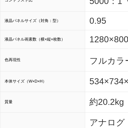
5000：1
コントラスト比
0.95
液晶パネルサイズ（対角：型）
1280×80
液晶パネル画素数（横×縦×枚数）
フルカラー
色再現性
534×73
本体サイズ（W×D×H）
約20.2
質量
アナログ：