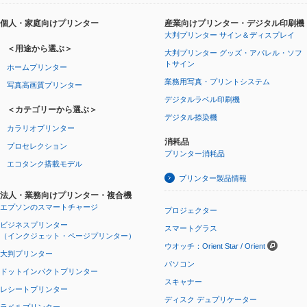
個人・家庭向けプリンター
産業向けプリンター・デジタル印刷機
大判プリンター サイン＆ディスプレイ
＜用途から選ぶ＞
大判プリンター グッズ・アパレル・ソフ
トサイン
ホームプリンター
業務用写真・プリントシステム
写真高画質プリンター
デジタルラベル印刷機
＜カテゴリーから選ぶ＞
デジタル捺染機
カラリオプリンター
消耗品
プロセレクション
プリンター消耗品
エコタンク搭載モデル
プリンター製品情報
法人・業務向けプリンター・複合機
エプソンのスマートチャージ
プロジェクター
ビジネスプリンター
スマートグラス
（インクジェット・ページプリンター）
ウオッチ：Orient Star / Orient
大判プリンター
パソコン
ドットインパクトプリンター
スキャナー
レシートプリンター
ディスク デュプリケーター