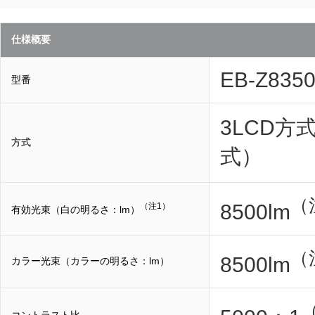
仕様概要
EB-Z835
型番
3LCD
方式
式）
（
8500lm
（注1）
有効光束（白の明るさ：lm）
（
8500lm
カラー光束（カラーの明るさ：lm）