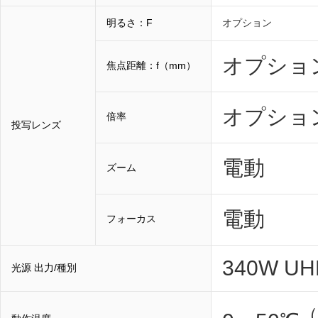
明るさ：F
オプション
オプショ
焦点距離：f（mm）
オプショ
倍率
投写レンズ
電動
ズーム
電動
フォーカス
340W UH
光源 出力/種別
（