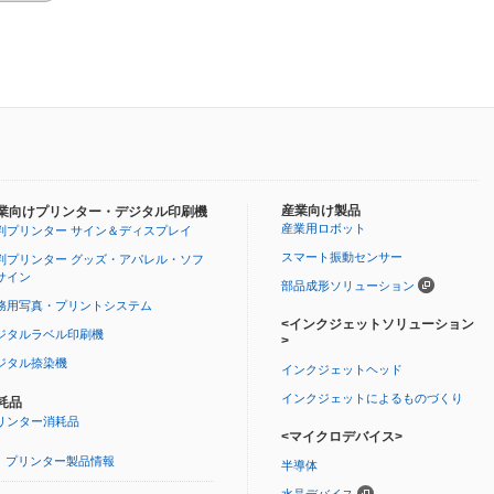
産業向け製品
業向けプリンター・デジタル印刷機
産業用ロボット
判プリンター サイン＆ディスプレイ
スマート振動センサー
判プリンター グッズ・アパレル・ソフ
サイン
部品成形ソリューション
務用写真・プリントシステム
<インクジェットソリューション
ジタルラベル印刷機
>
ジタル捺染機
インクジェットヘッド
インクジェットによるものづくり
耗品
リンター消耗品
<マイクロデバイス>
プリンター製品情報
半導体