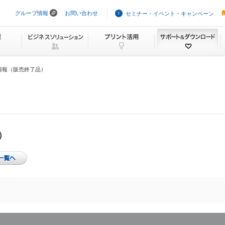
グループ情報
お問い合わせ
セミナー・イベント・キャンペーン
ナ
ビ
ゲ
ー
シ
ョ
ン
情報（販売終了品）
を
ス
キ
ッ
プ
）