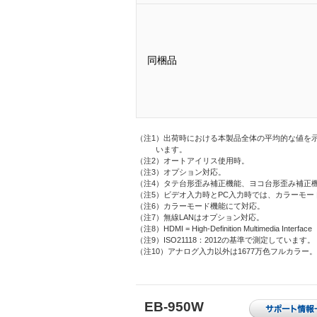
同梱品
（注1）出荷時における本製品全体の平均的な値を示し
います。
（注2）オートアイリス使用時。
（注3）オプション対応。
（注4）タテ台形歪み補正機能、ヨコ台形歪み補正
（注5）ビデオ入力時とPC入力時では、カラーモー
（注6）カラーモード機能にて対応。
（注7）無線LANはオプション対応。
（注8）HDMI = High-Definition Multimedia Interface
（注9）ISO21118：2012の基準で測定しています。
（注10）アナログ入力以外は1677万色フルカラー。
EB-950W