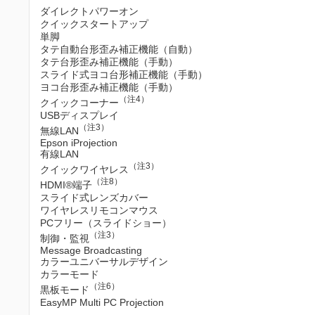
ダイレクトパワーオン
クイックスタートアップ
単脚
タテ自動台形歪み補正機能（自動）
タテ台形歪み補正機能（手動）
スライド式ヨコ台形補正機能（手動）
ヨコ台形歪み補正機能（手動）
（注4）
クイックコーナー
USBディスプレイ
（注3）
無線LAN
Epson iProjection
有線LAN
（注3）
クイックワイヤレス
（注8）
HDMI®端子
スライド式レンズカバー
ワイヤレスリモコンマウス
PCフリー（スライドショー）
（注3）
制御・監視
Message Broadcasting
カラーユニバーサルデザイン
カラーモード
（注6）
黒板モード
EasyMP Multi PC Projection