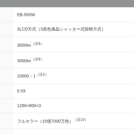
EB-950W
3LCD方式（3原色液晶シャッター式投映方式）
（注9）
3000lm
（注9）
3000lm
（注2）
10000：1
0.59
1280×800×3
（注10）
フルカラー（10億7000万色）