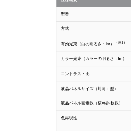
型番
方式
（注1）
有効光束（白の明るさ：lm）
カラー光束（カラーの明るさ：lm）
コントラスト比
液晶パネルサイズ（対角：型）
液晶パネル画素数（横×縦×枚数）
色再現性