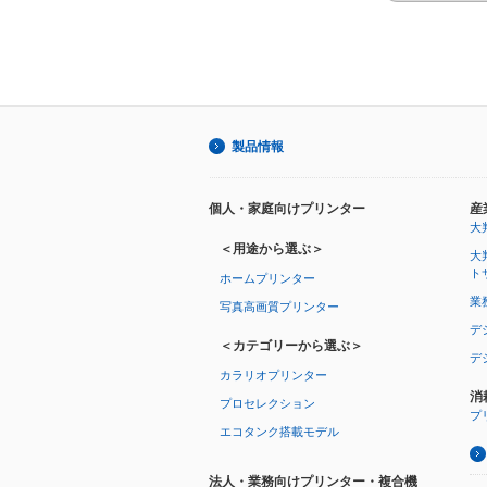
製品情報
個人・家庭向けプリンター
産
大
＜用途から選ぶ＞
大
ト
ホームプリンター
業
写真高画質プリンター
デ
＜カテゴリーから選ぶ＞
デ
カラリオプリンター
消
プロセレクション
プ
エコタンク搭載モデル
法人・業務向けプリンター・複合機