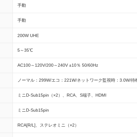
手動
手動
200W UHE
5～35℃
AC100～120V/200～240V ±10％ 50/60Hz
ノーマル：299W/エコ：221W/ネットワーク監視時：3.0W/待
ミニD-Sub15pin（×2）、RCA、S端子、HDMI
ミニD-Sub15pin
RCA[R/L]、ステレオミニ（×2）