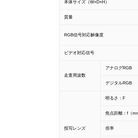
本体サイズ（W×D×H）
質量
RGB信号対応解像度
ビデオ対応信号
アナログRGB
走査周波数
デジタルRGB
明るさ：F
焦点距離：f（m
投写レンズ
倍率