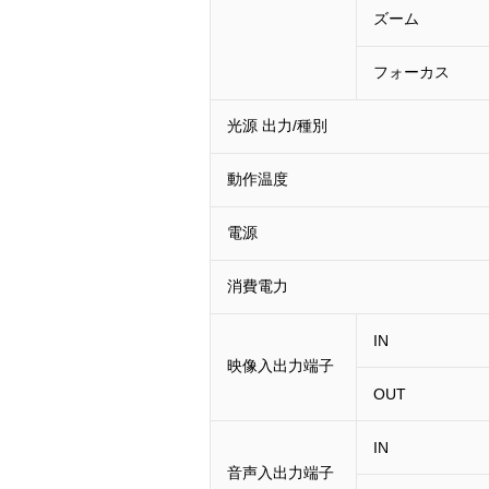
ズーム
フォーカス
光源 出力/種別
動作温度
電源
消費電力
IN
映像入出力端子
OUT
IN
音声入出力端子