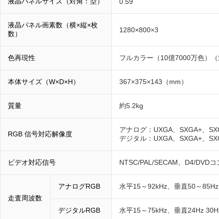
液晶パネルサイズ（対角：型）
0.59
液晶パネル画素数（横×縦×枚
1280×800×3
数）
色再現性
フルカラー（10億7000万色）（
本体サイズ（W×D×H）
367×375×143（mm）
質量
約5.2kg
アナログ：UXGA、SXGA+、SX
RGB 信号対応解像度
デジタル：UXGA、SXGA+、SX
ビデオ対応信号
NTSC/PAL/SECAM、D4/DV
アナログRGB
水平15～92kHz、垂直50～85Hz
走査周波数
デジタルRGB
水平15～75kHz、垂直24Hz 30Hz