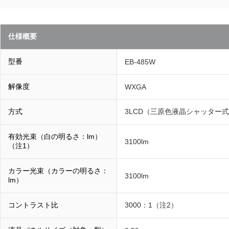
仕様概要
型番
EB-485W
解像度
WXGA
方式
3LCD（三原色液晶シャッター
有効光束（白の明るさ：lm）
3100lm
（注1）
カラー光束（カラーの明るさ：
3100lm
lm）
コントラスト比
3000：1（注2）