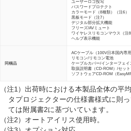
ユーザーロゴ投写
パスワードプロテクト
カラーモード（8種類）（注6）
黒板モード（注7）
デジタル部分拡大機能
フリーズ/AVミュート
ワイヤレスリモコンマウス（注
ヘルプ表示機能
ACケーブル（100V日本国内専用
リモコン/リモコン電池
同梱品
ケーブルカバー/インターフェイ
取扱説明書（CD-ROM）/セッ
ソフトウェアCD-ROM（EasyMP Netw
（注1）出荷時における本製品全体の平均的な値
タプロジェクターの仕様書様式に則っ
ては附属書2に基づいています。
（注2）オートアイリス使用時。
（注3）オプション対応。