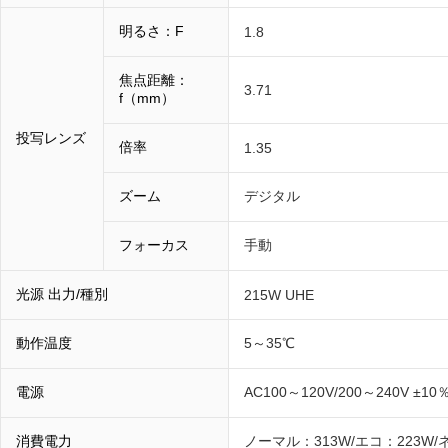
明るさ：F
1.8
焦点距離：
3.71
f（mm）
投写レンズ
倍率
1.35
ズーム
デジタル
フォーカス
手動
光源 出力/種別
215W UHE
動作温度
5～35℃
電源
AC100～120V/200～240V ±10％
消費電力
ノーマル：313W/エコ：223W/