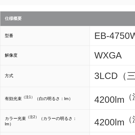
仕様概要
EB-4750
型番
WXGA
解像度
3LCD
方式
（
4200lm
（注1）
有効光束
（白の明るさ：lm）
（注2）
（
カラー光束
（カラーの明るさ：
4200lm
lm）