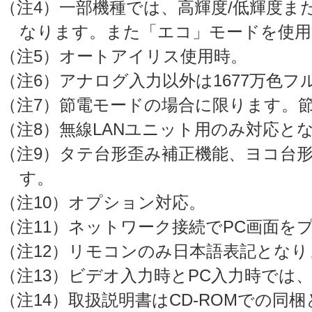
（注4）一部機種では、高輝度/低輝度ま
なります。また「エコ」モードを使用
（注5）オートアイリス使用時。
（注6）アナログ入力以外は1677万色フ
（注7）節電モードの場合に限ります。
（注8）無線LANユニット用のみ対応と
（注9）タテ台形歪み補正機能、ヨコ台
す。
（注10）オプション対応。
（注11）ネットワーク接続でPC画面
（注12）リモコンのみ日本語表記となり
（注13）ビデオ入力時とPC入力時では
（注14）取扱説明書はCD-ROMでの同