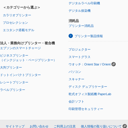
デジタルラベル印刷機
＜カテゴリーから選ぶ＞
デジタル捺染機
カラリオプリンター
消耗品
プロセレクション
プリンター消耗品
エコタンク搭載モデル
プリンター製品情報
法人・業務向けプリンター・複合機
エプソンのスマートチャージ
プロジェクター
ビジネスプリンター
スマートグラス
（インクジェット・ページプリンター）
ウオッチ：Orient Star / Orient
大判プリンター
パソコン
ドットインパクトプリンター
スキャナー
レシートプリンター
ディスク デュプリケーター
ラベルプリンター
乾式オフィス製紙機 PaperLab
会計ソフト
印刷管理セキュリティー
サイトマップ
お問い合わせ
ご利用上の注意
個人情報の取り扱いについて