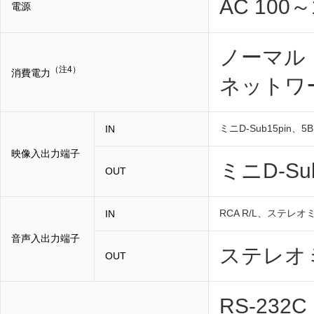
AC 100～
電源
ノーマル：
（注4）
消費電力
ネットワー
ミニD-Sub15pin、5
IN
映像入出力端子
ミニD-Sub
OUT
RCA R/L、ステレオ
IN
音声入出力端子
ステレオ
OUT
RS-23