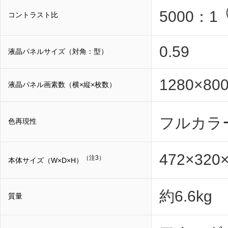
5000：1
コントラスト比
0.59
液晶パネルサイズ（対角：型）
1280×80
液晶パネル画素数（横×縦×枚数）
フルカラー
色再現性
472×32
（注3）
本体サイズ（W×D×H）
約6.6kg
質量