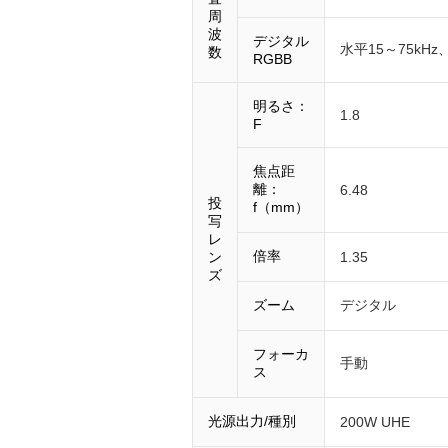
周
波
デジタル
水平15～75kHz、
数
RGBB
明るさ：
1.8
F
焦点距
離：
6.48
投
f（mm）
写
レ
倍率
ン
1.35
ズ
ズーム
デジタル
フォーカ
手動
ス
光源出力/種別
200W UHE