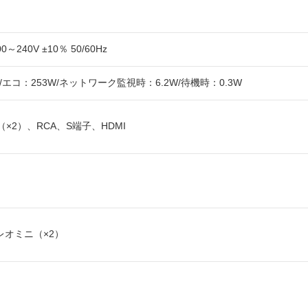
0～240V ±10％ 50/60Hz
/エコ：253W/ネットワーク監視時：6.2W/待機時：0.3W
in（×2）、RCA、S端子、HDMI
テレオミニ（×2）