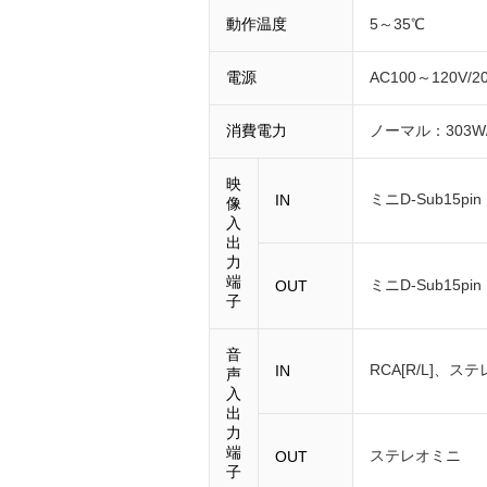
動作温度
5～35℃
電源
AC100～120V/20
消費電力
ノーマル：303W
映
ミニD-Sub15p
IN
像
入
出
力
端
ミニD-Sub15pin
OUT
子
音
RCA[R/L]、ス
IN
声
入
出
力
端
ステレオミニ
OUT
子