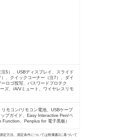
レス（注5）、USBディスプレイ、スライド
°）、クイックコーナー（注7）、ダイ
ザーロゴ投写、パスワードプロテク
ズ、/A/Vミュート、ワイヤレスリモ
m）、リモコン/リモコン電池、USBケーブ
Easy Interactive Pen/ペ
 Function、Penplus for 電子黒板）
す。測定方法、測定条件については附属書2に基づいて