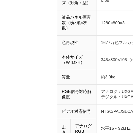
0.59
ズ（対角：型）
液晶パネル画素
数（横×縦×枚
1280×800×3
数）
色再現性
1677万色フルカ
本体サイズ
345×300×105
（W×D×H）
質量
約3.9kg
RGB信号対応解
アナログ：UXGA
像度
デジタル：UXGA
ビデオ対応信号
NTSC/PAL/S
アナログ
走
水平15～92kHz
RGB
査