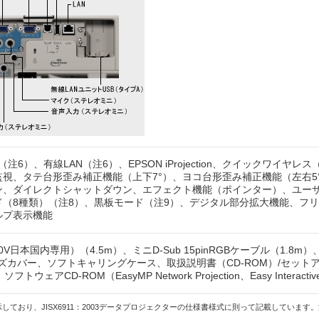
（注6）、有線LAN（注6）、EPSON iProjection、クイックワイヤ
視、タテ台形歪み補正機能（上下7°）、ヨコ台形歪み補正機能（左右5
ン、ダイレクトシャットダウン、エフェクト機能（ポインター）、ユー
（8種類）（注8）、黒板モード（注9）、デジタル部分拡大機能、フリー
ルプ表示機能
0V日本国内専用）（4.5m）、ミニD-Sub 15pinRGBケーブル（1.8
カバー、ソフトキャリングケース、取扱説明書（CD-ROM）/セットアップガイド、
ウェアCD-ROM（EasyMP Network Projection、Easy Interactive
ており、JISX6911：2003データプロジェクターの仕様書様式に則って記載していま