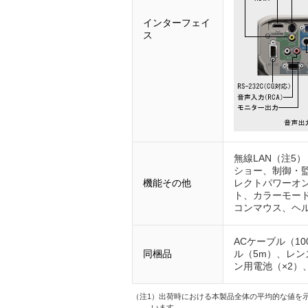
インターフェイ
ス
無線LAN（注5）
ショー、制御・監
機能その他
レクトパワーオ
ト、カラーモード
コンマウス、ヘ
ACケーブル（10
同梱品
ル（5m）、レンズ
ン用電池（×2）、ソフト
（注1）出荷時における本製品全体の平均的な値を示し
います。