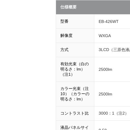
仕様概要
型番
EB-426WT
解像度
WXGA
方式
3LCD（三原色
有効光束（白の
明るさ：lm）
2500lm
（注1）
カラー光束（注
10）（カラーの
2500lm
明るさ：lm）
コントラスト比
3000：1（注2）
液晶パネルサイ