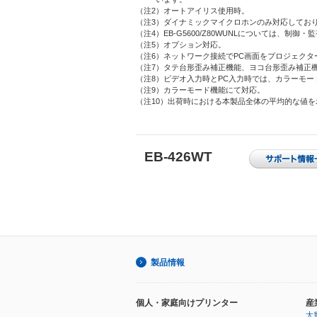
（注2）オートアイリス使用時。
（注3）ダイナミックマイクロホンのみ対応してお
（注4）EB-G5600/Z80WUNLについては、制
（注5）オプション対応。
（注6）ネットワーク接続でPC画面をプロジェクターに転
（注7）タテ台形歪み補正機能、ヨコ台形歪み補正
（注8）ビデオ入力時とPC入力時では、カラーモー
（注9）カラーモード機能にて対応。
（注10）出荷時における本製品全体の平均的な値を示しており、S
EB-426WT
製品情報
個人・家庭向けプリンター
産
大