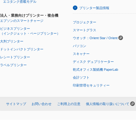
エコタンク搭載モデル
プリンター製品情報
法人・業務向けプリンター・複合機
エプソンのスマートチャージ
プロジェクター
ビジネスプリンター
スマートグラス
（インクジェット・ページプリンター）
ウオッチ：Orient Star / Orient
大判プリンター
パソコン
ドットインパクトプリンター
スキャナー
レシートプリンター
ディスク デュプリケーター
ラベルプリンター
乾式オフィス製紙機 PaperLab
会計ソフト
印刷管理セキュリティー
サイトマップ
お問い合わせ
ご利用上の注意
個人情報の取り扱いについて