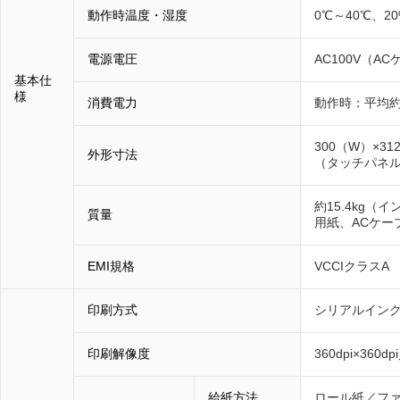
動作時温度・湿度
0℃～40℃、2
電源電圧
AC100V（A
基本仕
様
消費電力
動作時：平均約5
300（W）×31
外形寸法
（タッチパネ
約15.4kg（
質量
用紙、ACケー
EMI規格
VCCIクラスA
印刷方式
シリアルイン
印刷解像度
360dpi×360dp
給紙方法
ロール紙／フ