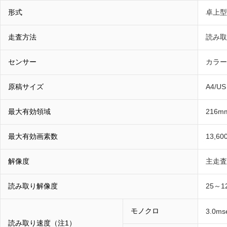
形式
卓上型
走査方法
読み取
センサー
カラー
原稿サイズ
A4/
最大有効領域
216m
最大有効画素数
13,60
解像度
主走査：
読み取り解像度
25～12
モノクロ
3.0mse
読み取り速度（注1）