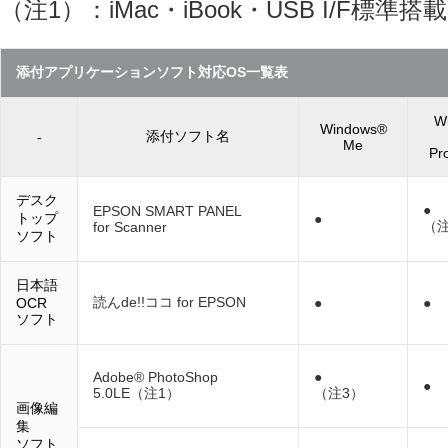
（注1）：iMac・iBook・USB I/F標準搭載の
添付アプリケーションソフト対応OS一覧表
W
Windows®
添付ソフト名
-
Me
Pro
デスク
●
EPSON SMART PANEL
トップ
●
（注
for Scanner
ソフト
日本語
読んde!!ココ for EPSON
OCR
●
●
ソフト
Adobe® PhotoShop
●
●
5.0LE（注1）
（注3）
画像編
集
ソフト