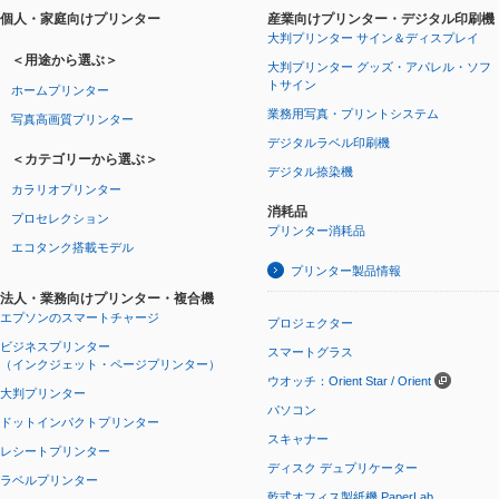
個人・家庭向けプリンター
産業向けプリンター・デジタル印刷機
大判プリンター サイン＆ディスプレイ
＜用途から選ぶ＞
大判プリンター グッズ・アパレル・ソフ
トサイン
ホームプリンター
業務用写真・プリントシステム
写真高画質プリンター
デジタルラベル印刷機
＜カテゴリーから選ぶ＞
デジタル捺染機
カラリオプリンター
消耗品
プロセレクション
プリンター消耗品
エコタンク搭載モデル
プリンター製品情報
法人・業務向けプリンター・複合機
エプソンのスマートチャージ
プロジェクター
ビジネスプリンター
スマートグラス
（インクジェット・ページプリンター）
ウオッチ：Orient Star / Orient
大判プリンター
パソコン
ドットインパクトプリンター
スキャナー
レシートプリンター
ディスク デュプリケーター
ラベルプリンター
乾式オフィス製紙機 PaperLab