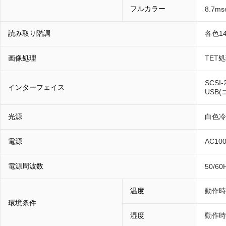
フルカラー
8.7mse
読み取り階調
各色14
画像処理
TET
SCSI
インターフェイス
USB
光源
白色冷
電源
AC10
電源周波数
50/60
温度
動作時
環境条件
湿度
動作時