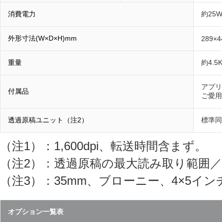
消費電力
約25
外形寸法(W×D×H)mm
289×4
重量
約4.5
アプリ
付属品
ご愛用
透過原稿ユニット（注2）
標準同
（注1）：1,600dpi、転送時間含まず。
（注2）：透過原稿の最大読み取り範囲／93
（注3）：35mm、ブローニー、4×5イ
オプション一覧表