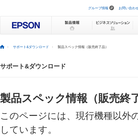
グループ情報
お問い合わ
ナ
ビ
ゲ
ー
シ
ョ
ン
を
サポート&ダウンロード
製品スペック情報（販売終了品）
ス
キ
ッ
サポート&ダウンロード
プ
製品スペック情報（販売終
このページには、現行機種以外
しています。