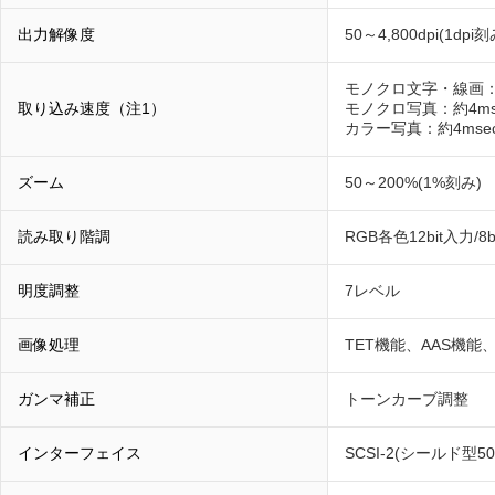
出力解像度
50～4,800dpi(1dpi刻
モノクロ文字・線画：約1.
取り込み速度（注1）
モノクロ写真：約4msec
カラー写真：約4msec/
ズーム
50～200%(1%刻み)
読み取り階調
RGB各色12bit入力/8b
明度調整
7レベル
画像処理
TET機能、AAS機
ガンマ補正
トーンカーブ調整
インターフェイス
SCSI-2(シールド