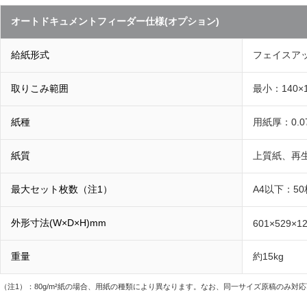
オートドキュメントフィーダー仕様(オプション)
給紙形式
フェイスア
取りこみ範囲
最小：140×
紙種
用紙厚：0.0
紙質
上質紙、再
最大セット枚数（注1）
A4以下：5
外形寸法(W×D×H)mm
601×529×1
重量
約15kg
（注1）：80g/m²紙の場合、用紙の種類により異なります。なお、同一サイズ原稿のみ対