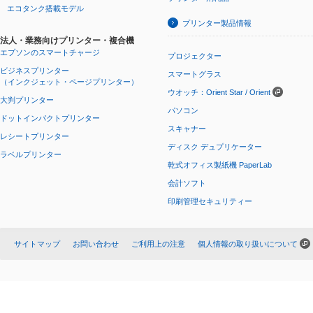
エコタンク搭載モデル
プリンター製品情報
法人・業務向けプリンター・複合機
エプソンのスマートチャージ
プロジェクター
ビジネスプリンター
スマートグラス
（インクジェット・ページプリンター）
ウオッチ：Orient Star / Orient
大判プリンター
パソコン
ドットインパクトプリンター
スキャナー
レシートプリンター
ディスク デュプリケーター
ラベルプリンター
乾式オフィス製紙機 PaperLab
会計ソフト
印刷管理セキュリティー
サイトマップ
お問い合わせ
ご利用上の注意
個人情報の取り扱いについて