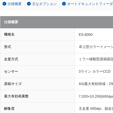
仕様概要
主なオプション
オートドキュメントフィーダ
仕様概要
機種名
ES-6000
形式
卓上型カラーイメー
走査方式
ミラー移動型原稿固
センサー
3ライン カラーCCD
原稿サイズ
A3(最大有効領域：297
最大有効画素数
7,020×10,200(600dpi
解像度
主走査 600dpi、副走査 