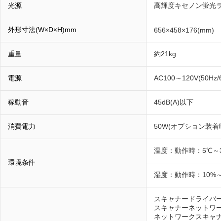
光源
高輝度キセノン蛍光
外形寸法(W×D×H)mm
656×458×176(mm)
重量
約21kg
電源
AC100～120V(50Hz/
稼動音
45dB(A)以下
消費電力
50W(オプション装着時
温度：動作時：5℃～3
環境条件
湿度：動作時：10%～
スキャナードライバー：｢E
スキャナーネットワークド
ネットワークスキャナー共