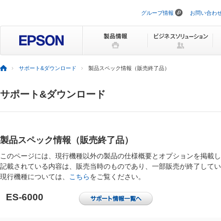
グループ情報
お問い合わ
ナ
ビ
ゲ
ー
シ
ョ
ン
サポート&ダウンロード
製品スペック情報（販売終了品）
を
ス
キ
サポート&ダウンロード
ッ
プ
製品スペック情報（販売終了品）
このページには、現行機種以外の製品の仕様概要とオプションを掲載し
記載されている内容は、販売当時のものであり、一部販売が終了してい
現行機種については、
こちら
をご覧ください。
ES-6000