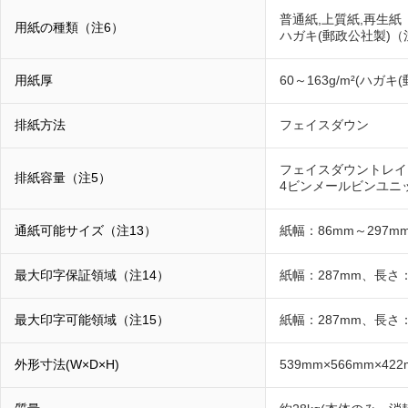
普通紙,上質紙,再生紙
用紙の種類（注6）
ハガキ(郵政公社製)（
用紙厚
60～163g/m²(ハガキ(
排紙方法
フェイスダウン
フェイスダウントレイ：
排紙容量（注5）
4ビンメールビンユニッ
通紙可能サイズ（注13）
紙幅：86mm～297mm
最大印字保証領域（注14）
紙幅：287mm、長さ：
最大印字可能領域（注15）
紙幅：287mm、長さ：
外形寸法(W×D×H)
539mm×566mm×4