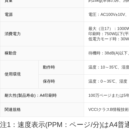
質量
約28kg(本体のみ、消
電源
電圧：AC100V±10V、
最大（注17）：1000
消費電力
印刷時：750W以下(平
低電力モード時：30
稼動音
待機時：38dB(A)以下
動作時
温度：10～35℃、湿度
使用環境
保存時
温度：0～35℃、湿度：
耐久性(製品寿命)：A4印刷時
100万ページまたは5
関連規格
VCCIクラスB情報技
注1：速度表示(PPM：ページ/分)はA