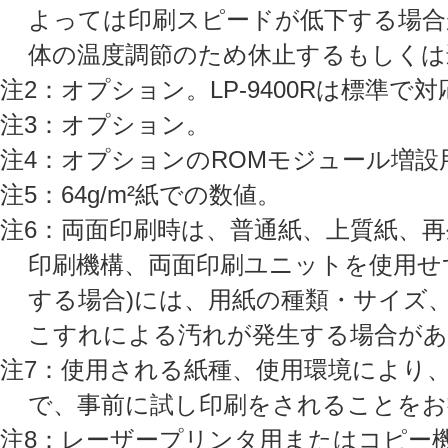
よっては印刷スピードが低下する場合
体の温度調節のため休止するもしくは
注2：オプション。LP-9400Rは標準で対
注3：オプション。
注4：オプションのROMモジュール増設
注5：64g/m²紙での数値。
注6：両面印刷時は、普通紙、上質紙、再
印刷機構、両面印刷ユニットを使用せ
する場合)には、用紙の種類・サイズ
こすれによる汚れが発生する場合があ
注7：使用される紙種、使用環境により
で、事前に試し印刷をされることをお
注8：レーザープリンタ用またはコピー