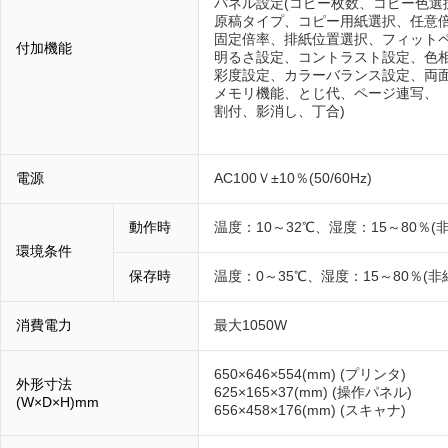
パネル設定(コピー枚数、コピー色選
原稿タイプ、コピー用紙選択、任意
固定倍率、排紙位置選択、フィット
付加機能
明るさ設定、コントラスト設定、色
彩度設定、カラーバランス設定、両
メモリ機能、とじ代、ページ連写、
割付、影消し、丁合)
電源
AC100Ｖ±10％(50/60Hz)
動作時
温度：10～32℃、湿度：15～80％(
環境条件
保存時
温度：0～35℃、湿度：15～80％(非
消費電力
最大1050W
650×646×554(mm) (プリンタ)
外形寸法
625×165×37(mm) (操作パネル)
(W×D×H)mm
656×458×176(mm) (スキャナ)