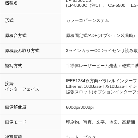
LP-8300CCS
機種名
(LP-8300C（注1）, CS-6500, ES-
形式
カラーコピーシステム
原稿台方式
原稿固定式/ADF(オプション装着時)
原稿読み取り方式
3ラインカラーCCDライセンサ読み
複写方式
半導体レーザービーム走査＋乾式ニ
IEEE1284双方向パラレルインターフ
接続
Ethernet 100Base-TX/10Bas
インターフェイス
拡張スロット(オプションインターフェ
画像解像度
600dpi/300dpi
画像モード
印刷物、写真、文字、地図、高精細
複写原稿
シート、ブック