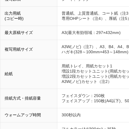
出力用紙
普通紙、上質普通紙、コート紙（注3
(コピー時)
専用OHPシート（注4）、厚紙（注5
最大原稿サイズ
A3(最大有効領域：297×432mm)
A3W(ノビ)（注7）、A3、B4、A4、B
複写用紙サイズ
ハガキ(328～100mm×453～148mm)
用紙トレイ、用紙カセット1
増設1段カセットユニット(用紙カセッ
給紙
増設2段カセットユニット(用紙カセッ
A3W(ノビ)カセット（注2）
フェイスダウン：250枚
排紙方式・排紙容量
フェイスアップ：150枚(A4以下)、5
ウォームアップ時間
300秒以内