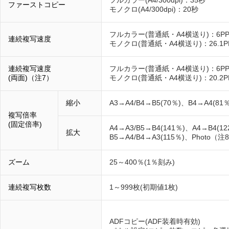
フルカラー(A4/300dpi)：35秒
ファーストコピー
モノクロ(A4/300dpi)：20秒
フルカラー(普通紙・A4横送り)：6P
連続複写速度
モノクロ(普通紙・A4横送り)：26.1P
連続複写速度
フルカラー(普通紙・A4横送り)：6P
(両面)（注7）
モノクロ(普通紙・A4横送り)：20.2P
縮小
A3→A4/B4→B5(70％)、B4→A4(81％
複写倍率
(固定倍率)
A4→A3/B5→B4(141％)、A4→B4(12
拡大
B5→A4/B4→A3(115％)、Photo（注
ズーム
25～400％(1％刻み)
連続複写枚数
1～999枚(初期値1枚)
ADFコピー(ADF装着時有効)