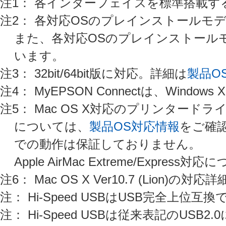
注1： 各インターフェイスを標準搭載
注2： 各対応OSのプレインストールモ
また、各対応OSのプレインストール
います。
注3： 32bit/64bit版に対応。詳細は
製品O
注4： MyEPSON Connectは、Windo
注5： Mac OS X対応のプリンター
については、
製品OS対応情報
をご確認
での動作は保証しておりません。
Apple AirMac Extreme/Express
注6： Mac OS X Ver10.7 (Lion)の対応
注： Hi-Speed USBはUSB完全上
注： Hi-Speed USBは従来表記のUSB