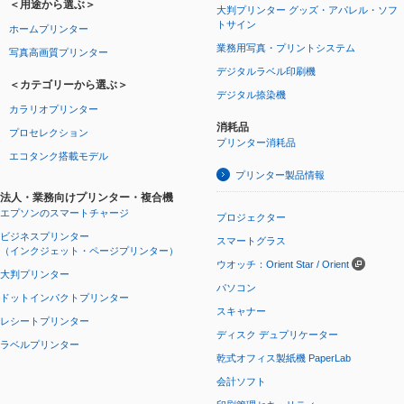
＜用途から選ぶ＞
大判プリンター グッズ・アパレル・ソフ
トサイン
ホームプリンター
業務用写真・プリントシステム
写真高画質プリンター
デジタルラベル印刷機
＜カテゴリーから選ぶ＞
デジタル捺染機
カラリオプリンター
消耗品
プロセレクション
プリンター消耗品
エコタンク搭載モデル
プリンター製品情報
法人・業務向けプリンター・複合機
エプソンのスマートチャージ
プロジェクター
ビジネスプリンター
スマートグラス
（インクジェット・ページプリンター）
ウオッチ：Orient Star / Orient
大判プリンター
パソコン
ドットインパクトプリンター
スキャナー
レシートプリンター
ディスク デュプリケーター
ラベルプリンター
乾式オフィス製紙機 PaperLab
会計ソフト