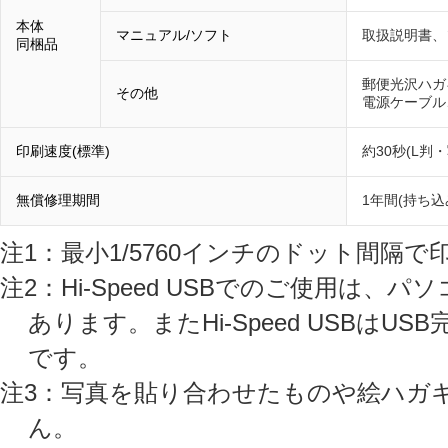
本体
マニュアル/ソフト
取扱説明書、
同梱品
郵便光沢ハガ
その他
電源ケーブル
印刷速度(標準)
約30秒(L判
無償修理期間
1年間(持ち込
注1：最小1/5760インチのドット間隔で
注2：Hi-Speed USBでのご使用は、パ
あります。またHi-Speed USBは
です。
注3：写真を貼り合わせたものや絵ハガ
ん。