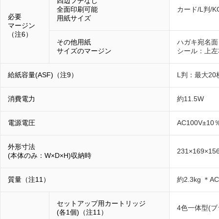
四辺フチなし
全面印刷可能
カード/L判/
必要
用紙サイズ
マージン
（注6）
その他用紙
ハガキ宛名面：
サイズのマージン
シール：上左右
給紙容量(ASF)（注9）
L判：最大2
消費電力
約11.5W
電源電圧
AC100V±10
外形寸法
231×169×1
(本体のみ：W×D×H)収納時
質量（注11）
約2.3kg 
セットアップ用カートリッジ
4色一体型(
(各1個)（注11）