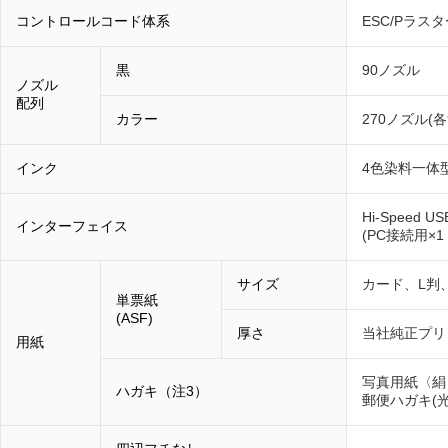
コントロールコード体系
ESC/Pラスタ
黒
90ノズル
ノズル
配列
カラー
270ノズル(各
インク
4色染料一体
Hi-Speed 
インターフェイス
(PC接続用×1
サイズ
カード、L判
単票紙
(ASF)
厚さ
当社純正プリン
用紙
写真用紙〈絹
ハガキ（注3）
郵便ハガキ(