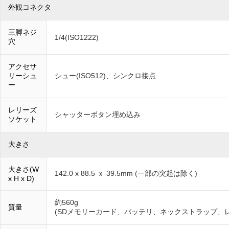
外観コネクタ
三脚ネジ
1/4(ISO1222)
穴
アクセサ
リーシュ
シュー(ISO512)、シンクロ接点
ー
レリーズ
シャッターボタン埋め込み
ソケット
大きさ
大きさ(W
142.0 x 88.5 ｘ 39.5mm (一部の突起は除く)
x H x D)
約560g
質量
(SDメモリーカード、バッテリ、ネックストラップ、