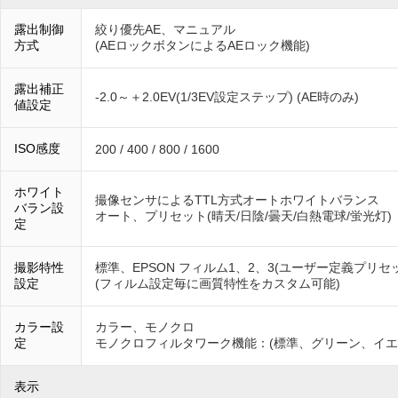
露出制御
絞り優先AE、マニュアル
方式
(AEロックボタンによるAEロック機能)
露出補正
-2.0～＋2.0EV(1/3EV設定ステップ) (AE時のみ)
値設定
ISO感度
200 / 400 / 800 / 1600
ホワイト
撮像センサによるTTL方式オートホワイトバランス
バラン設
オート、プリセット(晴天/日陰/曇天/白熱電球/蛍光灯)
定
撮影特性
標準、EPSON フィルム1、2、3(ユーザー定義プリセ
設定
(フィルム設定毎に画質特性をカスタム可能)
カラー設
カラー、モノクロ
定
モノクロフィルタワーク機能：(標準、グリーン、イエ
表示