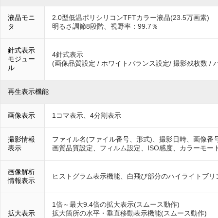
液晶モニ
2.0型低温ポリシリコンTFTカラー液晶(23.5万画素)
タ
明るさ調節8段階、視野率：99.7％
針式表示
4針式表示
モジュー
(画像品質設定 / ホワイトバランス設定/ 撮影残枚数 / 
ル
再生表示機能
画像表示
1コマ表示、4分割表示
撮影情報
ファイル名(ファイル番号、形式)、撮影日時、画像番号
表示
画質品質設定、フィルム設定、ISO感度、カラーモー
画像解析
ヒストグラム表示機能、白飛び部分のハイライトブリ
情報表示
1倍～最大9.4倍の拡大表示(スムース動作)
拡大表示
拡大箇所の水平・垂直移動表示機能(スムース動作)