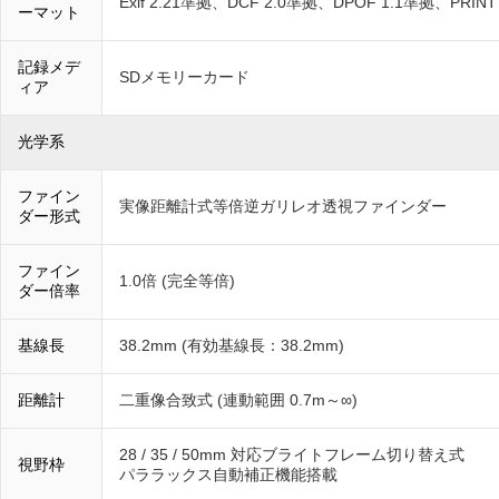
Exif 2.21準拠、DCF 2.0準拠、DPOF 1.1準拠、PRINT I
ーマット
記録メデ
SDメモリーカード
ィア
光学系
ファイン
実像距離計式等倍逆ガリレオ透視ファインダー
ダー形式
ファイン
1.0倍 (完全等倍)
ダー倍率
基線長
38.2mm (有効基線長：38.2mm)
距離計
二重像合致式 (連動範囲 0.7m～∞)
28 / 35 / 50mm 対応ブライトフレーム切り替え式
視野枠
パララックス自動補正機能搭載