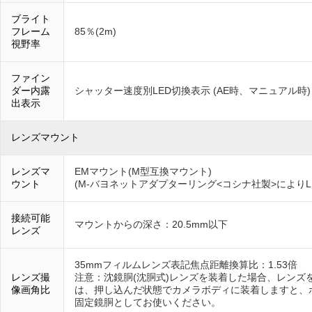
ブライト
フレーム
85％(2m)
視野率
ファイン
ダー内露
シャッター速度別LED切換表示 (AE時、マニュアル時)
出表示
レンズマウント
レンズマ
EMマウント(M型互換マウント)
ウント
(M-バヨネットアダプターリング<コシナ社製>により
接続可能
マウントからの深さ：20.5mm以下
レンズ
35mmフィルムレンズ表記焦点距離換算比：1.53倍
レンズ撮
注意：沈鏡胴(沈胴式)レンズを装着した場合、レンズ
像画角比
は、押し込んだ状態でカメラボディに装着しますと、
固定鏡胴としてお使いください。