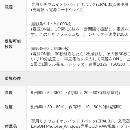
専用リチウムイオンバッテリパック(EPALB1)1個使用
電源
(充電器＜電源コード付＞付)
撮影条件1：約1000枚
(電源ON後、1分間に6枚を一定間隔で撮影し、電源を
す。このときフラッシュなし、シャッター速度1/250、IS
撮影可能
枚数
撮影条件2：約360枚
(電源ON後、30秒経過したら1枚撮影し、その後30
いて10分放置し、再度電池を挿入して電源をONし
2回に1回フル発光、シャッター速度1/125、ISO200、
環境条件
温度
動作時：5～35℃、保存時：-20～60℃(非結露時)
湿度
動作時：30～80％、保存時：10～80％(非結露時)
専用リチウムイオンバッテリパック(EPALB1)、
付属品
EPSON Photolier(Windows専用CCD-RAW現像アプリ