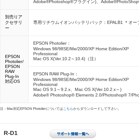
Adobe®Photoshop®プラグイン)、Adobe®PhotoShop®E
別売りア
クセサリ
専用リチウムイオンバッテリパック：EPALB1 ＊オ
ー
EPSON Photolier：
Windows 98/98SE/Me/2000/XP Home Edition/XP
Professional
EPSON
Mac OS X(Ver.10.2～10.4)（注）
Photolier/
EPSON
RAW
EPSON RAW Plug-In：
Plug-In
Windows 98/98SE/Me/2000/XP Home Edition/XP
対応OS
Professional
Mac OS 9.1～9.2.x、Mac OS X(Ver.10.2.x～)
Adobe® Photoshop® Elements 2.0/Photoshop® 7/P
注：Mac対応EPSON Photolierについては
こちら
からダウンロードして下さい。
R-D1