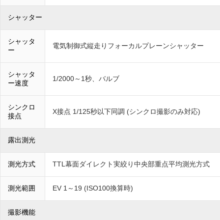
シャッター
シャッタ
電気制御式縦走りフォーカルプレーンシャッター
ー
シャッタ
1/2000～1秒、バルブ
ー速度
シンクロ
X接点 1/125秒以下同調 (シンクロ撮影のみ対応)
接点
露出測光
測光方式
TTL幕面ダイレクト実絞り中央部重点平均測光方式
測光範囲
EV 1～19 (ISO100換算時)
撮影機能