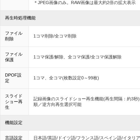
＊JPEG画像のみ。RAW画像は最大約2倍の拡大表示
再生時処理機能
ファイル
1コマ削除/全コマ削除
削除
ファイル
1コマ保護/解除、全コマ保護/全コマ保護解除
保護
DPOF設
1コマ、全コマ(枚数設定0～99枚)
定
スライド
記録画像のスライドショー再生機能(再生間隔：約3秒)
ショー再
順／逆方向再生選択可能
生
機能設定
言語設定
日本語/英語/ドイツ語/フランス語/スペイン語/イタリ