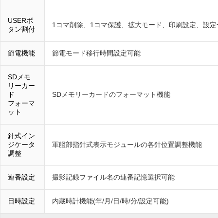
USERボ
1コマ削除、1コマ保護、拡大モード、印刷設定、設定
タン割付
節電機能
節電モード移行時間設定可能
SDメモ
リーカー
ド
SDメモリーカードのフォーマット機能
フォーマ
ット
針式イン
ジケータ
軍艦部指針式表示モジュールの各針位置調整機能
調整
連番設定
撮影記録ファイル名の連番記憶選択可能
日時設定
内蔵時計機能(年/月/日/時/分/設定可能)