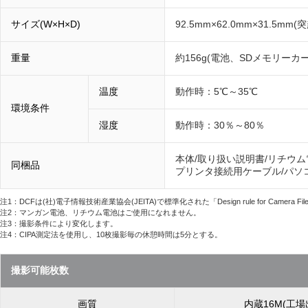
サイズ(W×H×D)
92.5mm×62.0mm×31.5m
重量
約156g(電池、SDメモリーカ
温度
動作時：5℃～35℃
環境条件
湿度
動作時：30％～80％
本体/取り扱い説明書/リチウム電池
同梱品
プリンタ接続用ケーブル/パソコ
注1：DCFは(社)電子情報技術産業協会(JEITA)で標準化された「Design rule for Camera F
注2：マンガン電池、リチウム電池はご使用になれません。
注3：撮影条件により変化します。
注4：CIPA測定法を使用し、10枚撮影毎の休憩時間は5分とする。
撮影可能枚数
画質
内蔵16M(工