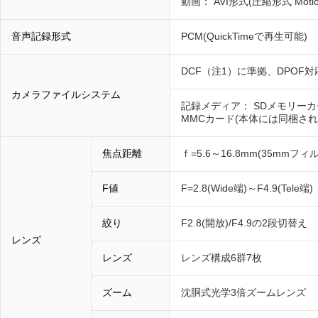
動画： AVI形式(圧縮形式 Motio
音声記録形式
PCM(QuickTimeで再生可能)
DCF（注1）に準拠、DPOF対応、PR
カメラファイルシステム
記録メディア： SDメモリー
MMCカード(本体には同梱され
焦点距離
ｆ=5.6～16.8mm(35mmフ
F値
F=2.8(Wide端)～F4.9(Tele端)
絞り
F2.8(開放)/F4.9の2段切替え
レンズ
レンズ
レンズ構成6群7枚
ズーム
沈胴式光学3倍ズームレンズ