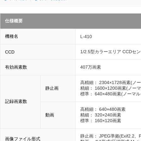
仕様概要
機種名
L-410
1/2.5型カラーエリア CCD
CCD
有効画素数
407万画素
高精細： 2304×1728画素(
静止画
精細： 1600×1200画素(ノ
標準： 640×480画素(ノーマ
記録画素数
高精細： 640×480画素
動画
精細： 320×240画素
標準： 160×120画素
静止画： JPEG準拠(Exif2.2、PRIN
画像ファイル形式