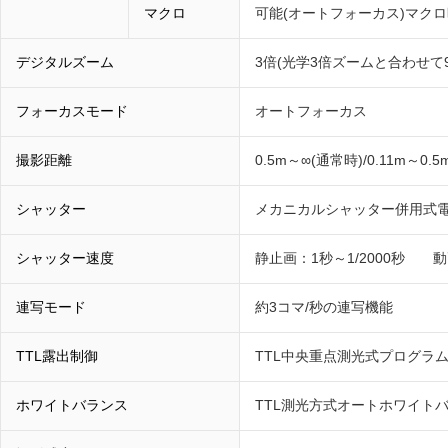
マクロ
可能(オートフォーカス)マクロ時
デジタルズーム
3倍(光学3倍ズームと合わせて9
フォーカスモード
オートフォーカス
撮影距離
0.5m～∞(通常時)/0.11m～
シャッター
メカニカルシャッター併用式
シャッター速度
静止画：1秒～1/2000秒 動画：
連写モード
約3コマ/秒の連写機能
TTL露出制御
TTL中央重点測光式プログラム
ホワイトバランス
TTL測光方式オートホワイトバ