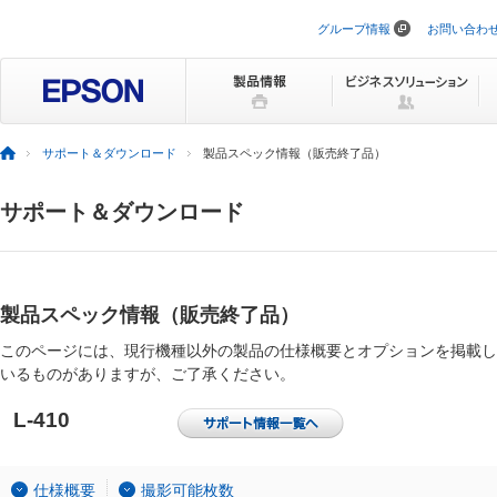
グループ情報
お問い合わ
ナ
ビ
ゲ
ー
シ
ョ
ン
サポート＆ダウンロード
製品スペック情報（販売終了品）
を
ス
キ
サポート＆ダウンロード
ッ
プ
製品スペック情報（販売終了品）
このページには、現行機種以外の製品の仕様概要とオプションを掲載し
いるものがありますが、ご了承ください。
L-410
仕様概要
撮影可能枚数