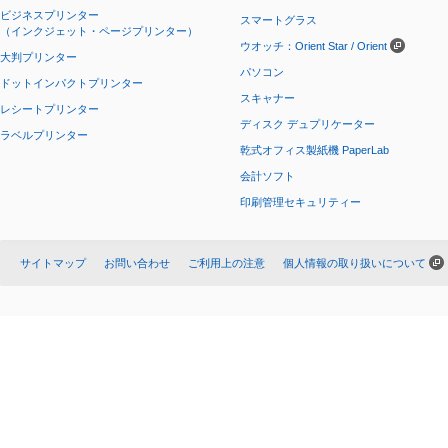
ビジネスプリンター
スマートグラス
（インクジェット・ページプリンター）
ウオッチ：Orient Star / Orient
大判プリンター
パソコン
ドットインパクトプリンター
スキャナー
レシートプリンター
ディスク デュプリケーター
ラベルプリンター
乾式オフィス製紙機 PaperLab
会計ソフト
印刷管理セキュリティー
サイトマップ
お問い合わせ
ご利用上の注意
個人情報の取り扱いについて