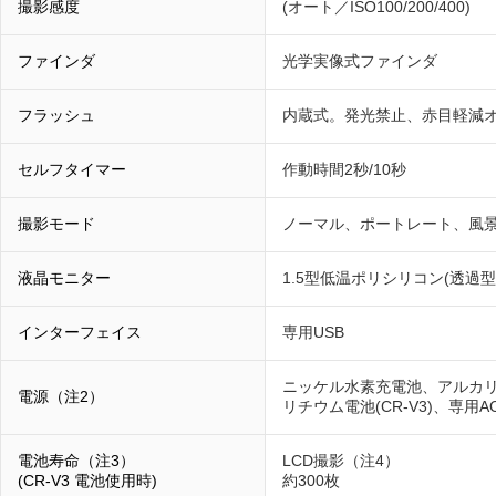
撮影感度
(オート／ISO100/200/400)
ファインダ
光学実像式ファインダ
フラッシュ
内蔵式。発光禁止、赤目軽減
セルフタイマー
作動時間2秒/10秒
撮影モード
ノーマル、ポートレート、風
液晶モニター
1.5型低温ポリシリコン(透過型
インターフェイス
専用USB
ニッケル水素充電池、アルカ
電源（注2）
リチウム電池(CR-V3)、専用A
電池寿命（注3）
LCD撮影（注4）
(CR-V3 電池使用時)
約300枚