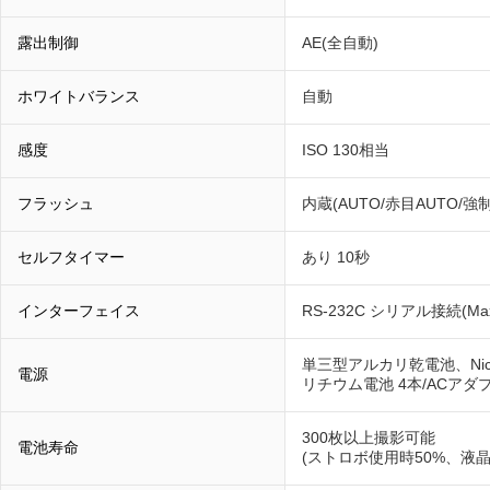
露出制御
AE(全自動)
ホワイトバランス
自動
感度
ISO 130相当
フラッシュ
内蔵(AUTO/赤目AUTO/強制
セルフタイマー
あり 10秒
インターフェイス
RS-232C シリアル接続(Max 
単三型アルカリ乾電池、Ni
電源
リチウム電池 4本/ACアダ
300枚以上撮影可能
電池寿命
(ストロボ使用時50%、液