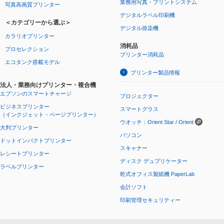
業務用写真・プリントシステム
写真高画質プリンター
デジタルラベル印刷機
＜カテゴリーから選ぶ＞
デジタル捺染機
カラリオプリンター
消耗品
プロセレクション
プリンター消耗品
エコタンク搭載モデル
プリンター製品情報
法人・業務向けプリンター・複合機
エプソンのスマートチャージ
プロジェクター
ビジネスプリンター
スマートグラス
（インクジェット・ページプリンター）
ウオッチ：Orient Star / Orient
大判プリンター
パソコン
ドットインパクトプリンター
スキャナー
レシートプリンター
ディスク デュプリケーター
ラベルプリンター
乾式オフィス製紙機 PaperLab
会計ソフト
印刷管理セキュリティー