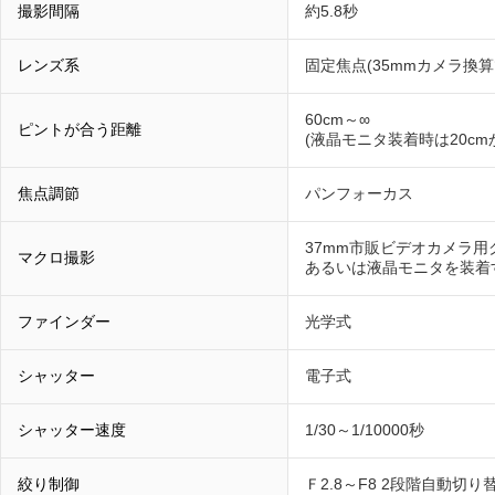
撮影間隔
約5.8秒
レンズ系
固定焦点(35mmカメラ換算
60cm～∞
ピントが合う距離
(液晶モニタ装着時は20c
焦点調節
パンフォーカス
37mm市販ビデオカメラ
マクロ撮影
あるいは液晶モニタを装着
ファインダー
光学式
シャッター
電子式
シャッター速度
1/30～1/10000秒
絞り制御
Ｆ2.8～F8 2段階自動切り