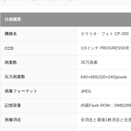
仕様概要
機種名
カラリオ・フォト CP-200
1/3インチ PROGRESSIVE 
CCD
画素数
35万画素
出力画素数
640×480(320×240)pixels
画像フォーマット
JPEG
記憶容量
内蔵Flash ROM：2MB(
画像消去
全消去と最後1枚消去と任意