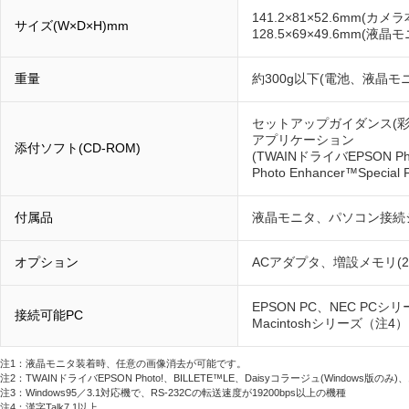
141.2×81×52.6mm(カメ
サイズ(W×D×H)mm
128.5×69×49.6mm(液晶
重量
約300g以下(電池、液晶モ
セットアップガイダンス(彩ちゃん
アプリケーション
添付ソフト(CD-ROM)
(TWAINドライバEPSON Ph
Photo Enhancer™Special
付属品
液晶モニタ、パソコン接続
オプション
ACアダプタ、増設メモリ(2
EPSON PC、NEC PC
接続可能PC
Macintoshシリーズ（注4）
注1：液晶モニタ装着時、任意の画像消去が可能です。
注2：TWAINドライバEPSON Photo!、BILLETE™LE、Daisyコラージュ(Windows版
注3：Windows95／3.1対応機で、RS-232Cの転送速度が19200bps以上の機種
注4：漢字Talk7.1以上