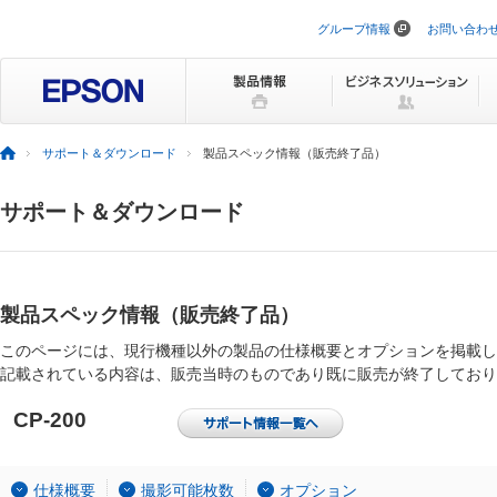
グループ情報
お問い合わ
ナ
ビ
ゲ
ー
シ
ョ
ン
サポート＆ダウンロード
製品スペック情報（販売終了品）
を
ス
キ
サポート＆ダウンロード
ッ
プ
製品スペック情報（販売終了品）
このページには、現行機種以外の製品の仕様概要とオプションを掲載し
記載されている内容は、販売当時のものであり既に販売が終了しており
CP-200
仕様概要
撮影可能枚数
オプション