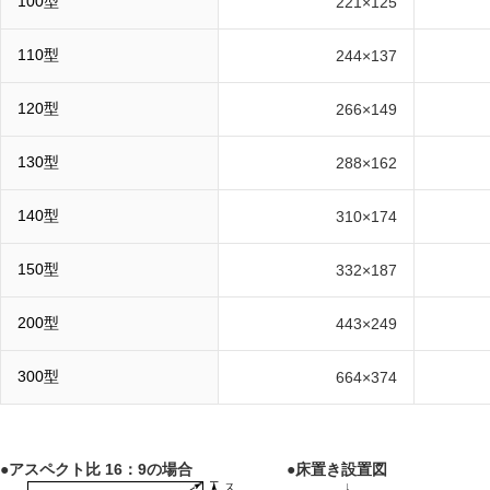
100型
221×125
110型
244×137
120型
266×149
130型
288×162
140型
310×174
150型
332×187
200型
443×249
300型
664×374
●アスペクト比 16：9の場合
●床置き設置図