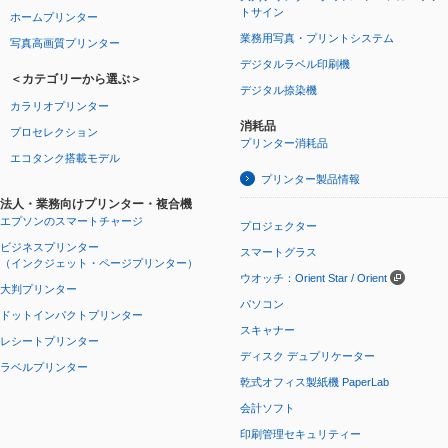
トサイン
ホームプリンター
業務用写真・プリントシステム
写真高画質プリンター
デジタルラベル印刷機
＜カテゴリーから選ぶ＞
デジタル捺染機
カラリオプリンター
消耗品
プロセレクション
プリンター消耗品
エコタンク搭載モデル
プリンター製品情報
法人・業務向けプリンター・複合機
エプソンのスマートチャージ
プロジェクター
ビジネスプリンター
スマートグラス
（インクジェット・ページプリンター）
ウオッチ：Orient Star / Orient
大判プリンター
パソコン
ドットインパクトプリンター
スキャナー
レシートプリンター
ディスク デュプリケーター
ラベルプリンター
乾式オフィス製紙機 PaperLab
会計ソフト
印刷管理セキュリティー