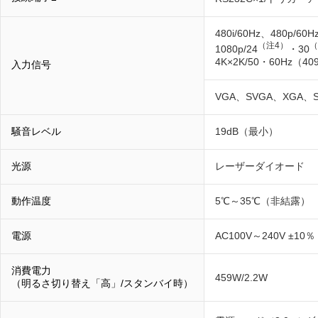
480i/60Hz、480p/60
（注4）
（
1080p/24
・30
4K×2K/50・60Hz（4
入力信号
VGA、SVGA、XGA
騒音レベル
19dB（最小）
光源
レーザーダイオード
動作温度
5℃～35℃（非結露）
電源
AC100V～240V ±10％ 
消費電力
459W/2.2W
（明るさ切り替え「高」/スタンバイ時）