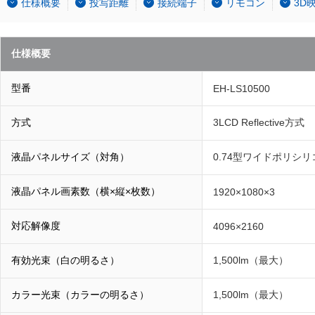
仕様概要
投写距離
接続端子
リモコン
3D
仕様概要
型番
EH-LS10500
方式
3LCD Reflective方式
液晶パネルサイズ（対角）
0.74型ワイドポリシリ
液晶パネル画素数（横×縦×枚数）
1920×1080×3
対応解像度
4096×2160
有効光束（白の明るさ）
1,500lm（最大）
カラー光束（カラーの明るさ）
1,500lm（最大）