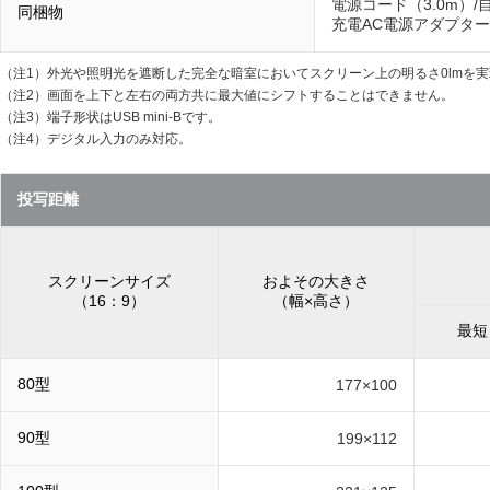
電源コード（3.0m）/
同梱物
充電AC電源アダプター/
（注1）
外光や照明光を遮断した完全な暗室においてスクリーン上の明るさ0lmを
（注2）
画面を上下と左右の両方共に最大値にシフトすることはできません。
（注3）
端子形状はUSB mini-Bです。
（注4）
デジタル入力のみ対応。
投写距離
スクリーンサイズ
およその大きさ
（16：9）
（幅×高さ）
最短
80型
177×100
90型
199×112