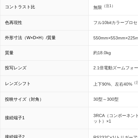
（注1）
コントラスト比
無限
色再現性
フル10bitカラープロ
外形寸法（W×D×H）/質量
550mm×553mm×225
質量
約18.0kg
投写レンズ
2.1倍電動ズームフォーカス
（
レンズシフト
上下90%、左右40%
投映サイズ（対角）
30型～300型
3RCA（コンポーネント）×
接続端子1
ット）×1
接続端子2
RS232C×1/トリガー