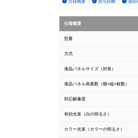
仕様概要
投写距離
接続
仕様概要
型番
方式
液晶パネルサイズ（対角）
液晶パネル画素数（横×縦×枚数）
対応解像度
有効光束（白の明るさ）
カラー光束（カラーの明るさ）