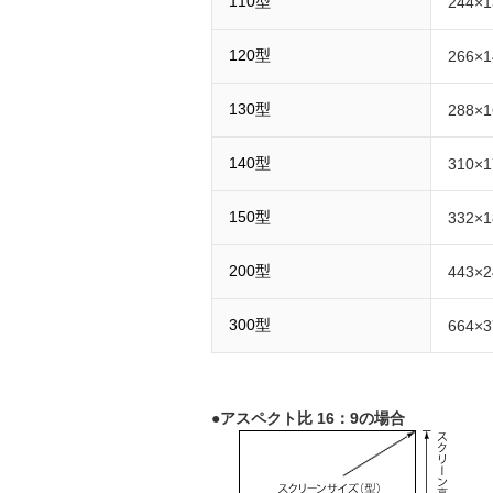
110型
244×1
120型
266×1
130型
288×1
140型
310×1
150型
332×1
200型
443×2
300型
664×3
●アスペクト比 16：9の場合