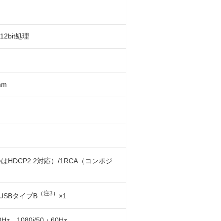
2bit処理
mm
つはHDCP2.2対応）/1RCA（コンポジ
（注3）
/USBタイプB
×1
60Hz、1080i/50・60Hz、