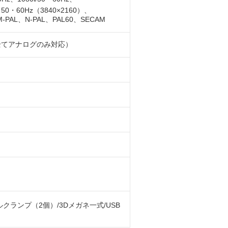
・50・60Hz（3840×2160）、
M-PAL、N-PAL、PAL60、SECAM
外は全てアナログのみ対応）
クランプ（2個）/3Dメガネ一式/USB