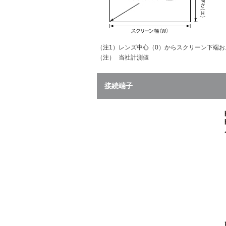
（注1）
レンズ中心（0）からスクリーン下端
（注）
当社計測値
接続端子