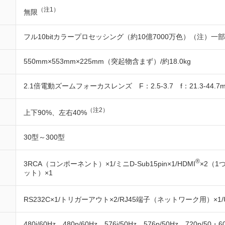
（注1）
無限
フル10bitカラープロセッシング（約10億7000万色）（注）一部1
550mm×553mm×225mm（突起物含まず）/約18.0kg
2.1倍電動ズームフォーカスレンズ F：2.5-3.7 f：21.3-44.7
（注2）
上下90%、左右40%
30型～300型
®
3RCA（コンポーネント）×1/ミニD-Sub15pin×1/HDMI
×2（1
ット）×1
RS232C×1/トリガーアウト×2/RJ45端子（ネットワーク用）×1
480i/60Hz、480p/60Hz、576i/50Hz、576p/50Hz、720p/50・