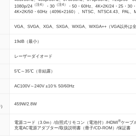
（注4）
（注4）
1080p/24
・30
・50・60Hz、4K×2K/24・25・30
4K×2K/50・60Hz（4096×2160）、NTSC、NTSC4.43、PAL、
VGA、SVGA、XGA、SXGA、WXGA、WXGA++（VGA以
19dB（最小）
レーザーダイオード
5℃～35℃（非結露）
AC100V～240V ±10％ 50/60Hz
459W/2.8W
時）
®
電源コード（3.0m）/自照式リモコン（電池付）/HDMI
ケーブル
充電AC電源アダプター/取扱説明書（冊子/CD-ROM）/保証書