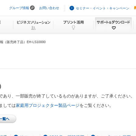
グループ情報
お問い合わせ
セミナー・イベント・キャンペーン
ナ
ビ
ゲ
ー
シ
ョ
ン
（販売終了品）EH-LS10000
を
ス
キ
ッ
プ
）
であり、一部販売が終了しているものがありますが、ご了承ください。
ましては
家庭用プロジェクター製品ページ
をご覧ください。