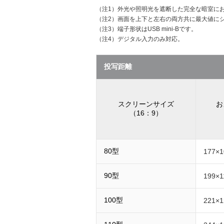
（注1）
外光や照明光を遮断した完全な暗室にお
（注2）
画面を上下と左右の両方共に最大値に
（注3）
端子形状はUSB mini-Bです。
（注4）
デジタル入力のみ対応。
投写距離
スクリーンサイズ
お
（16：9）
80型
177×1
90型
199×1
100型
221×1