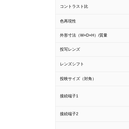
コントラスト比
色再現性
外形寸法（W×D×H）/質量
投写レンズ
レンズシフト
投映サイズ（対角）
接続端子1
接続端子2