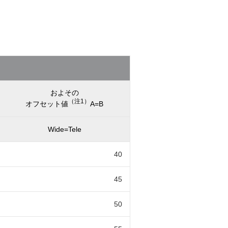
およその
（注1）
オフセット値
A=B
Wide=Tele
40
45
50