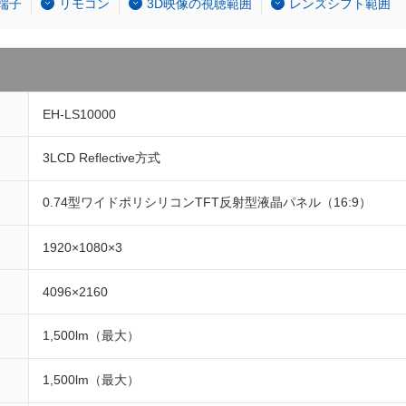
端子
リモコン
3D映像の視聴範囲
レンズシフト範囲
EH-LS10000
3LCD Reflective方式
0.74型ワイドポリシリコンTFT反射型液晶パネル（16:9）
1920×1080×3
4096×2160
1,500lm（最大）
1,500lm（最大）