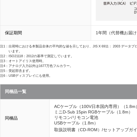
保証期間
1年間（代替機お届
注1：出荷時における本製品全体の平均的な値を示しており、JIS X 6911： 2003 
います。
注2：ISO21118：2012の基準で測定しています。
注3：オートアイリス使用時。
注4：アナログ入力以外は1677万色フルカラー。
注5：突起部含まず。
注6：USBディスプレイにも使用。
同梱品一覧
ACケーブル（100V日本国内専用）（1.8m
ミニD-Sub 15pin RGBケーブル（1.8m）
リモコン/リモコン電池
同梱品
USBケーブル（1.8m）
取扱説明書（CD-ROM）/セットアップガ