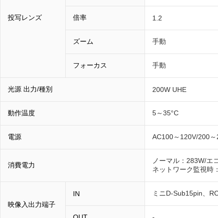
投写レンズ
倍率
1.2
ズーム
手動
フォーカス
手動
光源 出力/種別
200W UHE
動作温度
5～35°C
電源
AC100～120V/200～2
ノーマル：283W/エコ
消費電力
ネットワーク監視時：2
ミニD-Sub15pin、
IN
映像入出力端子
OUT
-