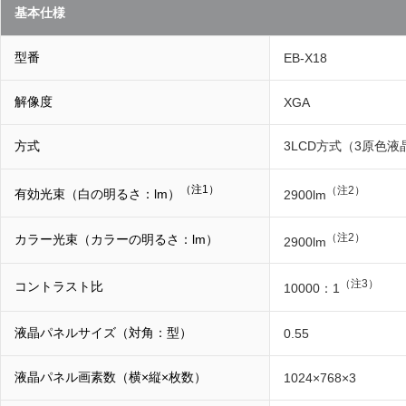
基本仕様
型番
EB-X18
解像度
XGA
方式
3LCD方式（3原色
（注1）
（注2）
有効光束（白の明るさ：lm）
2900lm
（注2）
カラー光束（カラーの明るさ：lm）
2900lm
（注3）
コントラスト比
10000：1
液晶パネルサイズ（対角：型）
0.55
液晶パネル画素数（横×縦×枚数）
1024×768×3