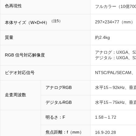
色再現性
フルカラー（10億70
（注5）
297×234×77（mm）
本体サイズ（W×D×H）
質量
約2.4kg
アナログ：UXGA、S
RGB 信号対応解像度
デジタル：UXGA、S
ビデオ対応信号
NTSC/PAL/SEC
アナログRGB
水平15～92kHz、垂直
走査周波数
デジタルRGB
水平15～75kHz、垂直24
明るさ：F
1.58～1.72
焦点距離：f（mm）
16.9-20.28