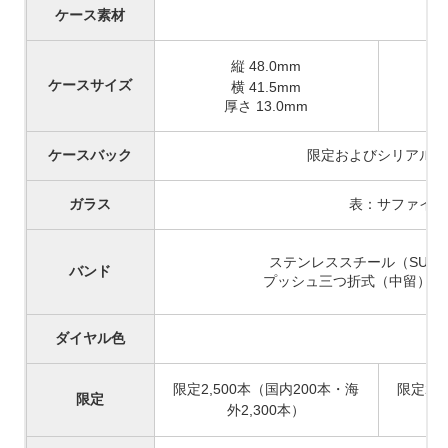
ケース素材
ス
縦
48.0mm
ケースサイズ
横
41.5mm
厚さ
13.0mm
ケースバック
限定およびシリアルナ
ガラス
表：サファイヤ
ステンレススチール（
SUS3
バンド
プッシュ三つ折式（中留）
/
ダイヤル色
限定2,500本（国内200本・海
限定2,
限定
外2,300本）