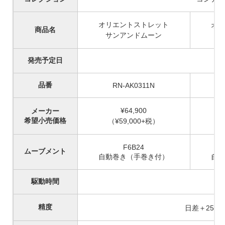
オリエントストレット
オリ
商品名
サンアンドムーン
発売予定日
品番
RN-AK0311N
¥64,900
メーカー
希望小売価格
（¥
59,000+
税）
F6B24
ムーブメント
自動巻き（手巻き付）
自動
駆動時間
精度
日差＋25～