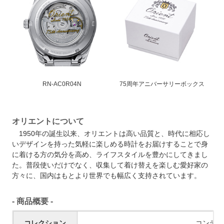
RN-AC0R04N
75周年アニバーサリーボックス
オリエントについて
1950年の誕生以来、オリエントは高い品質と、時代に相応し
いデザインを持った気軽に楽しめる時計をお届けすることで身
に着ける方の気分を高め、ライフスタイルを豊かにしてきまし
た。普段使いだけでなく、収集して着け替えを楽しむ愛好家の
方々に、国内はもとより世界でも幅広く支持されています。
- 商品概要 -
コレクション
コンテン