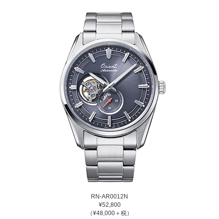
RN-AR0012N
¥52,800
（¥48,000＋税）