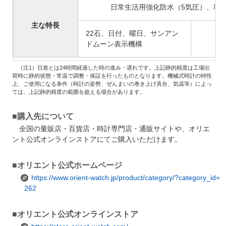
日常生活用強化防水
（5
気圧）、秒
主な特長
22石、日付、曜日、サンアン
ドムーン表示機構
（注1）日差とは24時間経過した時の進み・遅れです。上記静的精度は工場出
荷時に静的状態・常温で調整・保証を行ったものとなります。機械式時計の特性
上、ご使用になる条件（時計の姿勢、ぜんまいの巻き上げ具合、気温等）によっ
ては、上記静的精度の範囲を超える場合があります。
■購入先について
全国の量販店・百貨店・時計専門店・通販サイトや、オリエ
ント公式オンラインストアにてご購入いただけます。
■オリエント公式ホームページ
https://www.orient-watch.jp/product/category/?category_id=
262
■オリエント公式オンラインストア