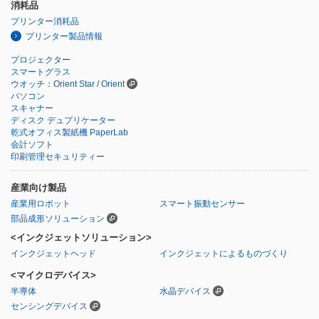
消耗品
プリンター消耗品
プリンター製品情報
プロジェクター
スマートグラス
ウオッチ：Orient Star / Orient
パソコン
スキャナー
ディスク デュプリケーター
乾式オフィス製紙機 PaperLab
会計ソフト
印刷管理セキュリティー
産業向け製品
産業用ロボット
スマート振動センサー
部品成形ソリューション
<インクジェットソリューション>
インクジェットヘッド
インクジェットによるものづくり
<マイクロデバイス>
半導体
水晶デバイス
センシングデバイス