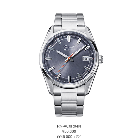
RN-AC0R04N
¥50,600
（¥46,000＋税）