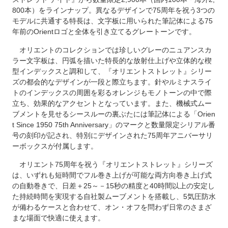
800本）をラインナップ。異なるデザインで75周年を祝う3つの
モデルに共通する特長は、文字板に用いられた筆記体による75
年前のOrientロゴと全体を引き立てるグレートーンです。
オリエントのコレクションでは珍しいグレーのニュアンスカ
ラー文字板は、円弧を描いた特長的な放射仕上げや立体的な楔
型インデックスと調和して、『オリエントストレット』シリー
ズの都会的なデザインが一段と際立ちます。針やルミナスライ
トのインデックスの周囲を彩るオレンジもモノトーンの中で際
立ち、効果的なアクセントとなっています。また、機械式ムー
ブメントを見せるシースルーの裏ぶたには筆記体による「Orien
t Since 1950 75th Anniversary」のマークと数量限定シリアル番
号の刻印が記され、特別にデザインされた75周年アニバーサリ
ーボックスが付属します。
オリエント75周年を祝う『オリエントストレット』シリーズ
は、いずれも短時間でフル巻き上げが可能な両方向巻き上げ式
の自動巻きで、日差＋25～－15秒の精度と40時間以上の安定し
た持続時間を実現する自社製ムーブメントを搭載し、5気圧防水
が備わるケースと合わせて、オン・オフを問わず日常のさまざ
まな場面で快適に使えます。