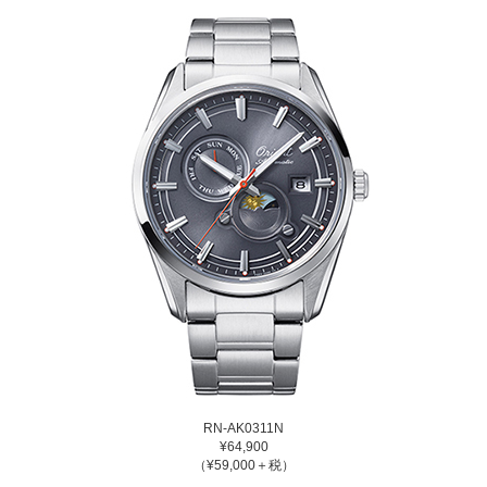
RN-AK0311N
¥64,900
（¥59,000＋税）