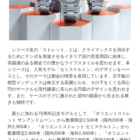
シリーズ名の「ストレット」とは、クライマックスを演出す
るためにテンポを加速させるイタリア語の音楽用語に由来し、
高揚感のある都会での豊かなライフスタイルを思わせます。本
シリーズは、人気モデル「セミスケルトン」のデザインをベー
スとし、そのテーマは都会の情景を表現しています。文字板の
楔型インデックスは林立する高層ビルを、その下をくぐる同心
円のサークルも現代建築に見られる円弧のデザインを思わせま
す。また、ケースのラグに施された逆Rの鏡面から生まれる輝
きも独特です。
新たに加わる75周年記念モデルとして、『オリエントストレ
ット サンアンドムーン』から数量限定2,500本（国内200本・海
外2,300本）、『オリエントストレット セミスケルトン』から
数量限定2,800本（国内200本・海外2,600本）、『オリエント
ストレット デイト』から数量限定2,900本（国内100本・海外2,