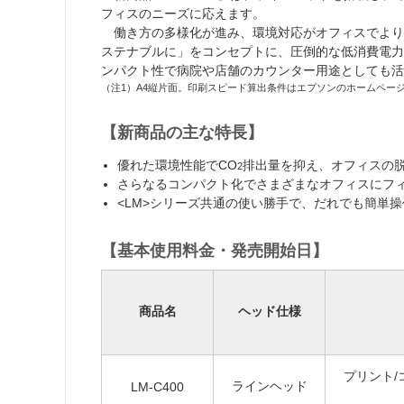
フィスのニーズに応えます。
働き方の多様化が進み、環境対応がオフィスでより
ステナブルに」をコンセプトに、圧倒的な低消費電力
ンパクト性で病院や店舗のカウンター用途としても活
（注1）A4縦片面。印刷スピード算出条件はエプソンのホームペー
【新商品の主な特長】
優れた環境性能でCO
排出量を抑え、オフィスの
2
さらなるコンパクト化でさまざまなオフィスにフ
<LM>シリーズ共通の使い勝手で、だれでも簡単操
【基本使用料金・発売開始日】
商品名
ヘッド仕様
プリント/
ラインヘッド
LM-C400