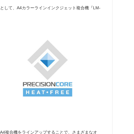
して、A4カラーラインインクジェット複合機『LM-
くA4複合機をラインアップすることで、さまざまなオ