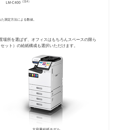
（注4）
LM-C400
れた測定方法による数値。
置場所を選ばず、オフィスはもちろんスペースの限ら
カセット）の給紙構成も選択いただけます。
大容量給紙モデル