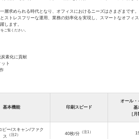
一層求められる時代となり、オフィスにおけるニーズはさまざまです。<
とストレスフリーな運用、業務の効率化を実現し、スマートなオフィス
躍します。
ジをご覧ください。
脱炭素化に貢献
ィット
作
オール・
基本機能
印刷スピード
基
［月
コピー/スキャン/ファク
（注
1
）
1
40枚/分
（注
2
）
ス