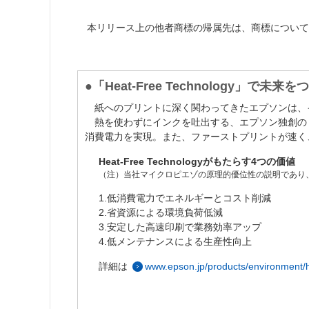
本リリース上の他者商標の帰属先は、商標について
●「Heat-Free Technology」で未来を
紙へのプリントに深く関わってきたエプソンは、
熱を使わずにインクを吐出する、エプソン独創の「He
消費電力を実現。また、ファーストプリントが速く
Heat-Free Technologyがもたらす4つの価値
（注）当社マイクロピエゾの原理的優位性の説明であり
1.低消費電力でエネルギーとコスト削減
2.省資源による環境負荷低減
3.安定した高速印刷で業務効率アップ
4.低メンテナンスによる生産性向上
詳細は
www.epson.jp/products/environment/h