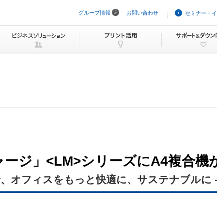
グループ情報
お問い合わせ
セミナー・イ
ナ
ビ
ゲ
ー
シ
ョ
ン
を
ス
キ
ッ
プ
ージ」<LM>シリーズにA4複合機
で、オフィスをもっと快適に、サステナブルに 