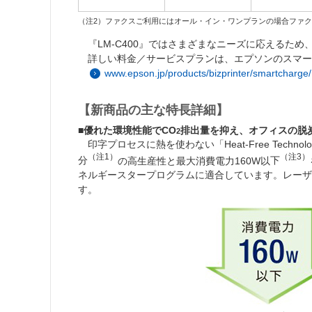
（注2）ファクスご利用にはオール・イン・ワンプランの場合ファ
『LM-C400』ではさまざまなニーズに応えるた
詳しい料金／サービスプランは、エプソンのスマ
www.epson.jp/products/bizprinter/smartcharge/
【新商品の主な特長詳細】
■優れた環境性能でCO
排出量を抑え、オフィスの脱
2
印字プロセスに熱を使わない「Heat-Free Tec
（注1）
（注3）
分
の高生産性と最大消費電力160W以
下
ネルギースタープログラムに適合しています。レーザ
す。