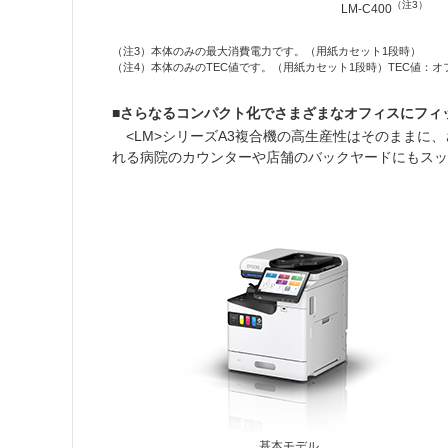
（注3）
LM-C400
（注3）本体のみの最大消費電力です。（用紙カセット1段時）
（注4）本体のみのTEC値です。（用紙カセット1段時）TEC値
■さらなるコンパクト化でさまざまなオフィスにフィ
<LM>シリーズA3複合機の高生産性はそのままに、
れる病院のカウンターや店舗のバックヤードにもスッ
基本モデル