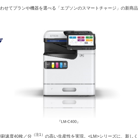
わせてプランや機器を選べる「エプソンのスマートチャージ」の新商品と
『LM-C400』
（注1）
印刷速度40枚／
分
の高い生産性を実現。<LM>シリーズに、新し