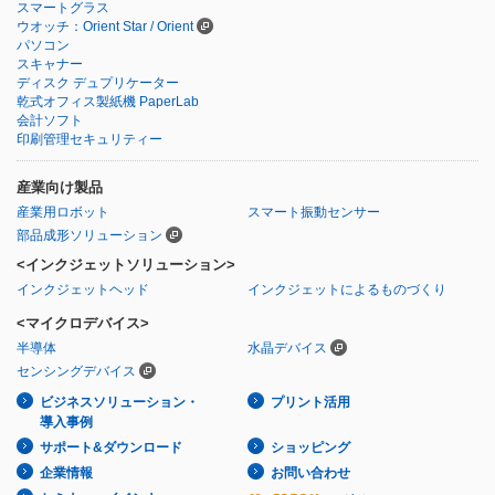
スマートグラス
ウオッチ：Orient Star / Orient
パソコン
スキャナー
ディスク デュプリケーター
乾式オフィス製紙機 PaperLab
会計ソフト
印刷管理セキュリティー
産業向け製品
産業用ロボット
スマート振動センサー
部品成形ソリューション
<インクジェットソリューション>
インクジェットヘッド
インクジェットによるものづくり
<マイクロデバイス>
半導体
水晶デバイス
センシングデバイス
ビジネスソリューション・
プリント活用
導入事例
サポート&ダウンロード
ショッピング
企業情報
お問い合わせ