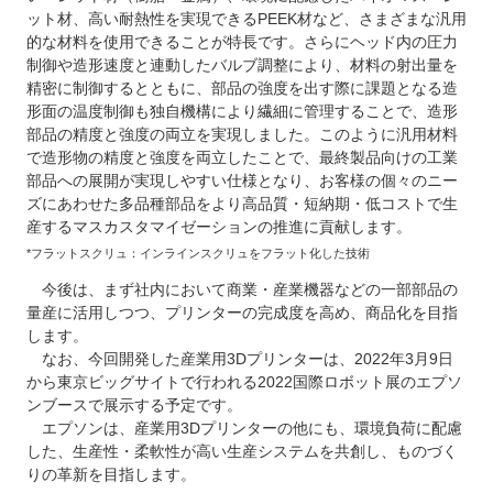
ット材、高い耐熱性を実現できるPEEK材など、さまざまな汎用
的な材料を使用できることが特長です。さらにヘッド内の圧力
制御や造形速度と連動したバルブ調整により、材料の射出量を
精密に制御するとともに、部品の強度を出す際に課題となる造
形面の温度制御も独自機構により繊細に管理することで、造形
部品の精度と強度の両立を実現しました。このように汎用材料
で造形物の精度と強度を両立したことで、最終製品向けの工業
部品への展開が実現しやすい仕様となり、お客様の個々のニー
ズにあわせた多品種部品をより高品質・短納期・低コストで生
産するマスカスタマイゼーションの推進に貢献します。
*フラットスクリュ：インラインスクリュをフラット化した技術
今後は、まず社内において商業・産業機器などの一部部品の
量産に活用しつつ、プリンターの完成度を高め、商品化を目指
します。
なお、今回開発した産業用3Dプリンターは、2022年3月9日
から東京ビッグサイトで行われる2022国際ロボット展のエプソ
ンブースで展示する予定です。
エプソンは、産業用3Dプリンターの他にも、環境負荷に配慮
した、生産性・柔軟性が高い生産システムを共創し、ものづく
りの革新を目指します。