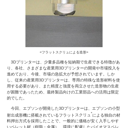
<フラットスクリュによる造形>
3Dプリンターは、少量多品種を短納期で生産できる特徴があ
り、各社、さまざまな産業用3Dプリンターの開発や市場投入を
進めており、今後、市場の急拡大が予想されています。しか
し、従来の産業用3Dプリンターは、専用の特殊な造形材料を使
用する必要があり、また精度と強度を両立させた造形物の生産
が困難であったため、最終製品向けの工業部品への活用は限定
的でした。
今回、エプソンが開発した3Dプリンターは、エプソンの小型
*
射出成形機に搭載されているフラット
スクリュ
による独自の材
料押出方式を採用したことで、一般的に価格が安く入手しやす
いペレット材（樹脂・金属）、環境に配慮したバイオマスペレ