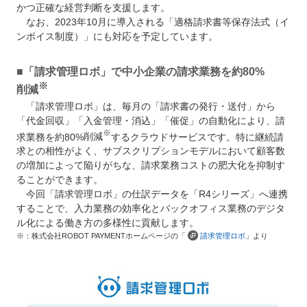
かつ正確な経営判断を支援します。
なお、2023年10月に導入される「適格請求書等保存法式（イ
ンボイス制度）」にも対応を予定しています。
■「請求管理ロボ」で中小企業の請求業務を約80%
※
削減
「請求管理ロボ」は、毎月の「請求書の発行・送付」から
「代金回収」「入金管理・消込」「催促」の自動化により、請
※
求業務を約80%
削減
するクラウドサービスです。特に継続請
求との相性がよく、サブスクリプションモデルにおいて顧客数
の増加によって陥りがちな、請求業務コストの肥大化を抑制す
ることができます。
今回「請求管理ロボ」の仕訳データを「R4シリーズ」へ連携
することで、入力業務の効率化とバックオフィス業務のデジタ
ル化による働き方の多様性に貢献します。
※：株式会社ROBOT PAYMENTホームページの「
請求管理ロボ
」より