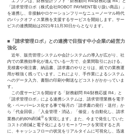
エプソンは、財務会計ソフト「財務顧問 R4/財務応援 R4」と
「請求管理ロボ（株式会社ROBOT PAYMENT取り扱い商品）」
を連携し、非接触やロケーションフリーなニューノーマル時代
のバックオフィス業務を支援するサービスを開始します。サー
ビスの連携開始は2021年11月30日からとなります。
■「請求管理ロボ」との連携で目指す中小企業の経営力
強化
近年、販売管理システムや会計システムの導入が広がり、社
内での業務効率化が進んでいる一方で、企業間取引における、
見積書や発注書、納品書、請求書のやりとりは、紙での業務運
用が根強く残っています。これにより、手作業によるシステム
へのデータ入力、書類の印刷や郵送などコストがかかっていま
す。
この度サービスを開始する「財務顧問 R4/財務応援 R4」と
「請求管理ロボ」による連携システムは、請求管理業務を電子
化・ペーパーレス化する事で毎月の「請求書の発行・送付」か
ら「代金回収」「入金管理・消込」「催促」を自動化し、請求
※
業務の約80%
削減
を実現します。また、今まで発生していた
コストの削減と電子化によるリモートワークを実現すると共
に、キャッシュフローの状況をリアルタイムに可視化し、迅速