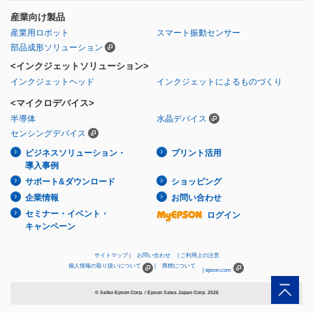
産業向け製品
産業用ロボット
スマート振動センサー
部品成形ソリューション
<インクジェットソリューション>
インクジェットヘッド
インクジェットによるものづくり
<マイクロデバイス>
半導体
水晶デバイス
センシングデバイス
ビジネスソリューション・
プリント活用
導入事例
サポート&ダウンロード
ショッピング
企業情報
お問い合わせ
セミナー・イベント・
ログイン
キャンペーン
サイトマップ
お問い合わせ
ご利用上の注意
個人情報の取り扱いについて
商標について
epson.com
© Seiko Epson Corp. / Epson Sales Japan Corp.
2026