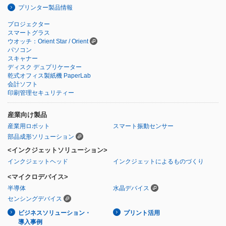
プリンター製品情報
プロジェクター
スマートグラス
ウオッチ：Orient Star / Orient
パソコン
スキャナー
ディスク デュプリケーター
乾式オフィス製紙機 PaperLab
会計ソフト
印刷管理セキュリティー
産業向け製品
産業用ロボット
スマート振動センサー
部品成形ソリューション
<インクジェットソリューション>
インクジェットヘッド
インクジェットによるものづくり
<マイクロデバイス>
半導体
水晶デバイス
センシングデバイス
ビジネスソリューション・
プリント活用
導入事例