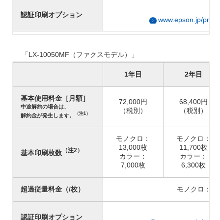
詳
認証印刷オプション
www.epson.jp/produ
「LX-10050MF（ファクスモデル）」
1年目
2年目
基本使用料金［月額］
72,000円
68,400円
中途解約の場合は、
（税別）
（税別）
（注1）
解約金が発生します。
モノクロ：
モノクロ：
13,000枚
11,700枚
（注2）
基本印刷枚数
カラー：
カラー：
7,000枚
6,300枚
超過従量料金（/枚）
モノクロ：1.
詳
認証印刷オプション