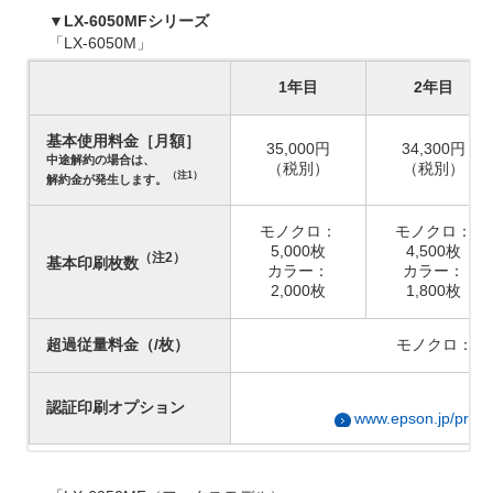
▼LX-6050MFシリーズ
「LX-6050M」
1年目
2年目
基本使用料金［月額］
35,000円
34,300円
中途解約の場合は、
（税別）
（税別）
（注1）
解約金が発生します。
モノクロ：
モノクロ：
5,000枚
4,500枚
（注2）
基本印刷枚数
カラー：
カラー：
2,000枚
1,800枚
超過従量料金（/枚）
モノクロ：2.
詳
認証印刷オプション
www.epson.jp/produ