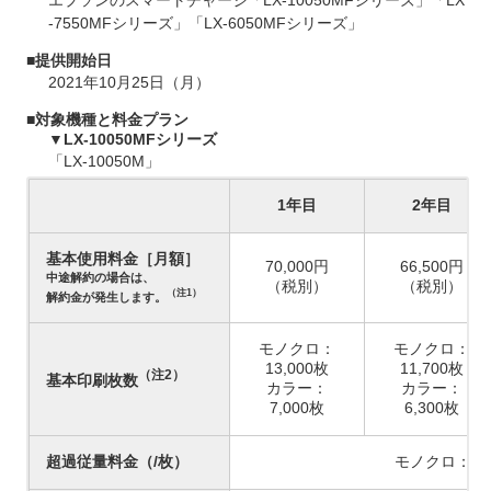
エプソンのスマートチャージ「LX-10050MFシリーズ」「LX
-7550MFシリーズ」「LX-6050MFシリーズ」
■提供開始日
2021年10月25日（月）
■対象機種と料金プラン
▼LX-10050MFシリーズ
「LX-10050M」
1年目
2年目
基本使用料金［月額］
70,000円
66,500円
中途解約の場合は、
（税別）
（税別）
（注1）
解約金が発生します。
モノクロ：
モノクロ：
13,000枚
11,700枚
（注2）
基本印刷枚数
カラー：
カラー：
7,000枚
6,300枚
超過従量料金（/枚）
モノクロ：1.