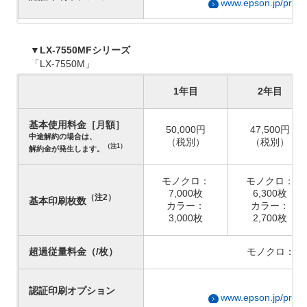
www.epson.jp/produ
▼LX-7550MFシリーズ
「LX-7550M」
1年目
2年目
基本使用料金［月額］
50,000円
47,500円
中途解約の場合は、
（税別）
（税別）
（注1）
解約金が発生します。
モノクロ：
モノクロ：
7,000枚
6,300枚
（注2）
基本印刷枚数
カラー：
カラー：
3,000枚
2,700枚
超過従量料金（/枚）
モノクロ：1.
詳
認証印刷オプション
www.epson.jp/produ