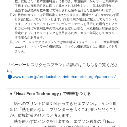
数」に応じた「基本使用料金」に基づき、中途解約日からサービス期間満
了日までの残契約月数に応じて算出される料金をいい、基本使用料金に、
該当する残契約月数を乗じて算出された値を合計した金額をいいます。
（注2）枚数のカウントは片面印刷で1枚となります。用紙サイズにかかわらず同
じ片面1枚としてカウントします。両面印刷の場合は2枚としてカウントし
ます。プリンタードライバー上でグレースケールを選択した場合とモノク
ロコピー時に写真用紙等の専用紙を設定した場合、用紙種類と印刷品質の
設定によってはカラーインクを使用するため、カラー印刷としてカウント
する場合があります。
（注）ペーパーレスサクセスプランでは追加構成（フィニッシャー、大容量給紙
ユニット、ネットワーク機能増設、ファクス機能増設）はご用意しており
ません。
『ペーパーレスサクセスプラン』の詳細はこちらをご覧くださ
い。
www.epson.jp/products/bizprinter/smartcharge/paperless/
●「Heat-Free Technology」で未来をつくる
紙へのプリントに深く関わってきたエプソンは、インク吐
出に「熱を使わない」プリンターを広くご利用いただくこと
が、環境対策のひとつと考えます。
熱を使わずにインクを吐出する、エプソン独創の「Heat-