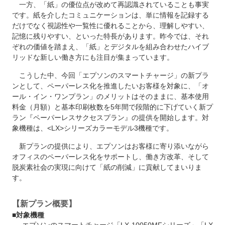
一方、「紙」の優位点が改めて再認識されていることも事実
です。紙を介したコミュニケーションは、単に情報を記録する
だけでなく視認性や一覧性に優れることから、理解しやすい、
記憶に残りやすい、といった特長があります。昨今では、それ
ぞれの価値を踏まえ、「紙」とデジタルを組み合わせたハイブ
リッドな新しい働き方にも注目が集まっています。
こうした中、今回「エプソンのスマートチャージ」の新プラ
ンとして、ペーパーレス化を推進したいお客様を対象に、「オ
ール・イン・ワンプラン」のメリットはそのままに、基本使用
料金（月額）と基本印刷枚数を5年間で段階的に下げていく新プ
ラン『ペーパーレスサクセスプラン』の提供を開始します。対
象機種は、<LX>シリーズカラーモデル3機種です。
新プランの提供により、エプソンはお客様に寄り添いながら
オフィスのペーパーレス化をサポートし、働き方改革、そして
脱炭素社会の実現に向けて「紙の削減」に貢献してまいりま
す。
【新プラン概要】
■対象機種