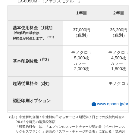
「LX-6050MF（ファクスモデル）」
1年目
2年目
基本使用料金［月額］
37,000円
36,200円
中途解約の場合は、
（税別）
（税別）
（注1）
解約金が発生します。
モノクロ：
モノクロ：
5,000枚
4,500枚
（注2）
基本印刷枚数
カラー：
カラー：
2,000枚
1,800枚
超過従量料金（/枚）
モノクロ：2.
詳
認証印刷オプション
www.epson.jp/produ
（注1）中途解約金額：中途解約日からサービス期間満了日までの残契約料金×9
0%+法令所定の消費税等額
「残契約料金」は、「エプソンのスマートチャージ契約書（ペーパーレス
サクセスプラン）」表面の「スマートチャージ料金表」に定める「契約月