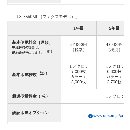
「LX-7550MF（ファクスモデル）」
1年目
2年目
基本使用料金［月額］
52,000円
49,400円
中途解約の場合は、
（税別）
（税別）
（注1）
解約金が発生します。
モノクロ：
モノクロ：
7,000枚
6,300枚
（注2）
基本印刷枚数
カラー：
カラー：
3,000枚
2,700枚
超過従量料金（/枚）
モノクロ：1.
詳
認証印刷オプション
www.epson.jp/produ