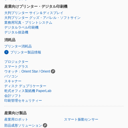
産業向けプリンター・デジタル印刷機
大判プリンター サイン＆ディスプレイ
大判プリンター グッズ・アパレル・ソフトサイン
業務用写真・プリントシステム
デジタルラベル印刷機
デジタル捺染機
消耗品
プリンター消耗品
プリンター製品情報
プロジェクター
スマートグラス
ウオッチ：Orient Star / Orient
パソコン
スキャナー
ディスク デュプリケーター
乾式オフィス製紙機 PaperLab
会計ソフト
印刷管理セキュリティー
産業向け製品
産業用ロボット
スマート振動センサー
部品成形ソリューション